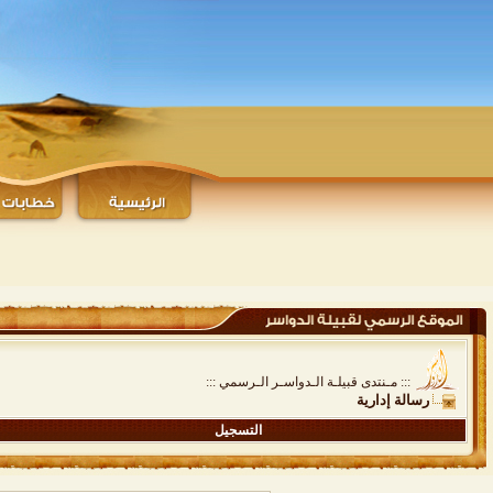
::: مـنتدى قبيلـة الـدواسـر الـرسمي :::
رسالة إدارية
التسجيل