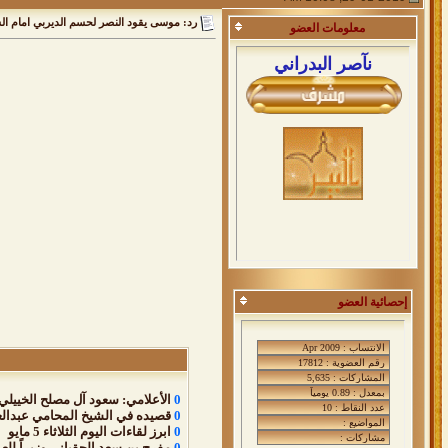
رد: موسى يقود النصر لحسم الديربي امام ال
معلومات
العضو
نآصر البدراني
إحصائية العضو
0
الأعلامي: سعود آل مصلح الخييلي 
0
قصيده في الشيخ المحامي عبدالع
0
ابرز لقاءات اليوم الثلاثاء 5 مايو
0
مفرج بن سعد الحقباني وزيراً للع