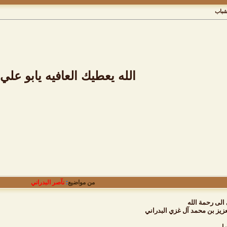
شباب
الله يعطيك العافيه يابو علي 
من مواضيع
:
نآصر البدراني
الى رحمة الله
زيز بن محمد آل غزي البدراني
مل