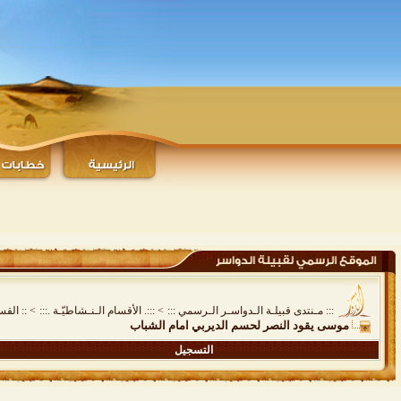
::: مـنتدى قبيلـة الـدواسـر الـرسمي :::
>
:::. الأقسام الـنـشاطيّـة .:::
>
:: القس
موسى يقود النصر لحسم الديربي امام الشباب
التسجيل