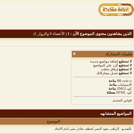
الذين يشاهدون محتوى الموضوع الآن : 1
( الأعضاء 0 والزوار 1)
تعليمات المشاركة
لا تستطيع
إضافة مواضيع جديدة
لا تستطيع
الرد على المواضيع
لا تستطيع
إرفاق ملفات
لا تستطيع
تعديل مشاركاتك
is
BB code
متاحة
الابتسامات
متاحة
كود [IMG]
متاحة
كود HTML
معطلة
قوانين المنتدى
المواضيع المتشابهه
الموضوع
بالفيديو : الراهب يقود النصر لخطف تعادل مثير امام الاتحاد