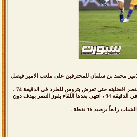
امير محمد بن سلمان للمحترفين على ملعب الامير فيصل
تقدم النصر في الشوط الاول عبر احمد موسى في الدقيقة 35 ، وفي الشوط الثاني واصل النصر افضليته حتى تعرض بتروس للطرد في الدقيقة 74 ،
ليحاول الشباب التقدم فيما شكلت مرتدات النصر خطورة حتى تعرض جمال بلعمري للطرد في الدقيقة 94 ، انتهى بعدها اللقاء بفوز النصر بهدف دون