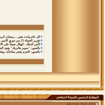
0
كل عام وانت بخير ... رمضان كري
0
تقرير الجولة 25 من دوري الامير محمد بن سلمان : في قمة الموسم النصر يظفر بالنقاط الـ3 وصدارة الترتيب
0
كأس الملك : الهلال ضيفاً على ال
0
بالصور: "سوبر هاتريك" يقود ال
0
بالصور: الحزم يفجر مفاجأة.. ويلح
29-01-2019, 10:08 AM