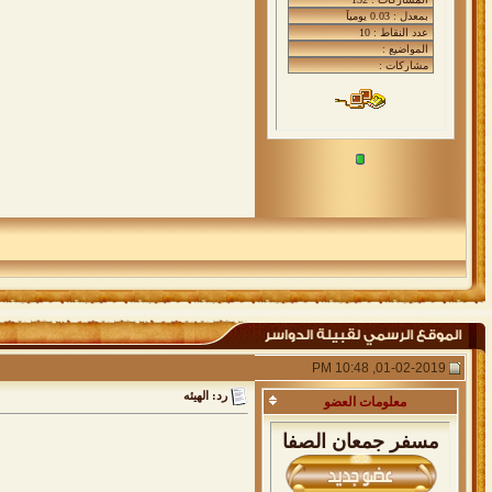
01-02-2019, 10:48 PM
رد: الهيئه
معلومات
العضو
مسفر جمعان الصفا