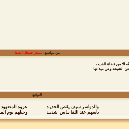
من مواضيع
:
مسفر جمعان الصفا
ّه الا من قضاة الشيعه
 عن الشيخه وعن ميدانها
التوقيع
والدواسر سيف يقص الحديـد
عزوة المضهود ف
باسهم عند اللقا بـاس شديـد
وخيلهم يوم الم