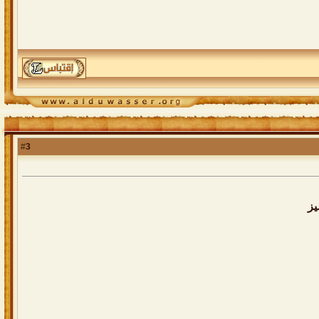
3
#
يز