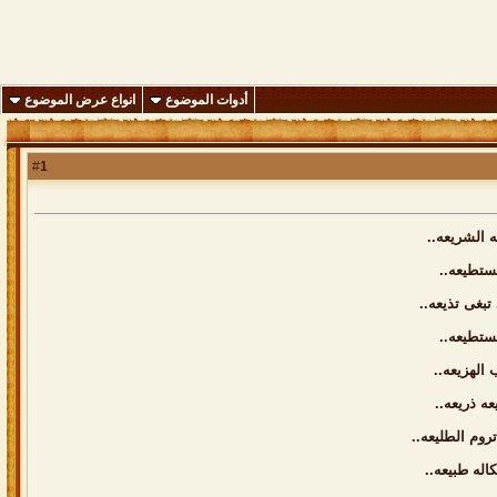
أدوات الموضوع
انواع عرض الموضوع
1
#
 الشريعه..
تستطيعه..
تبغى تذيعه..
يستطيعه..
الهزيعه..
ه ذريعه..
وم الطليعه..
اله طبيعه..