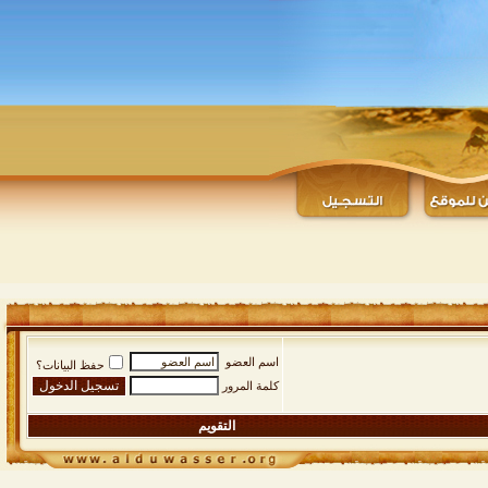
اسم العضو
حفظ البيانات؟
كلمة المرور
التقويم