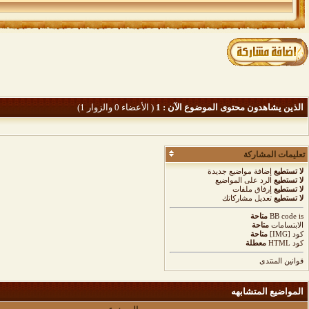
الذين يشاهدون محتوى الموضوع الآن : 1
( الأعضاء 0 والزوار 1)
تعليمات المشاركة
لا تستطيع
إضافة مواضيع جديدة
لا تستطيع
الرد على المواضيع
لا تستطيع
إرفاق ملفات
لا تستطيع
تعديل مشاركاتك
is
BB code
متاحة
الابتسامات
متاحة
كود [IMG]
متاحة
كود HTML
معطلة
قوانين المنتدى
المواضيع المتشابهه