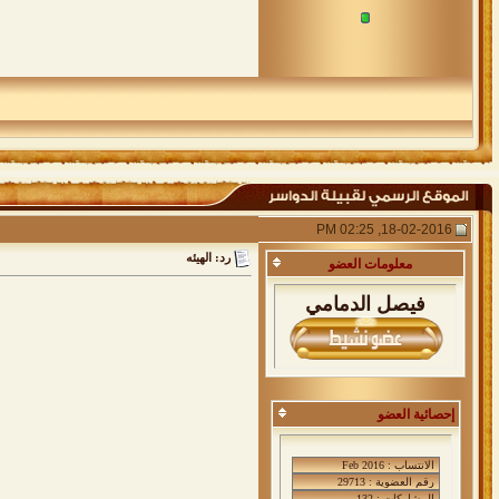
18-02-2016, 02:25 PM
رد: الهيئه
معلومات
العضو
فيصل الدمامي
إحصائية العضو