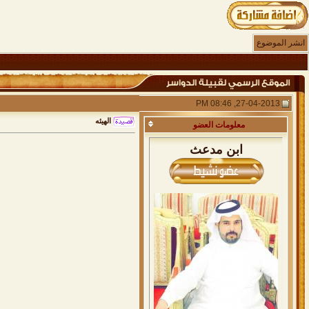
انشر الموضوع
27-04-2013, 08:46 PM
الهيئه
معلومات
العضو
ابن مدعث