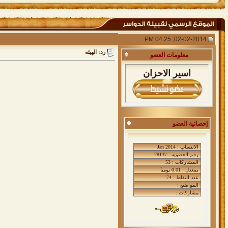
02-02-2014, 04:25 PM
رد: الهيئه
معلومات
العضو
اسير الاحزان
إحصائية العضو