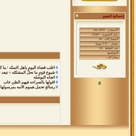
إحصائية العضو
0
اغلب قضاة اليوم ياهل السنّه / ما كن
0
شيوخ قومٍ ما تحلّ المشكله = تبعد
0
اتجاه البوصله
0
اقولها بالصراحه فيهم الظن خاب
0
رسالةٍ تحمل هموم الامه بمرسولها