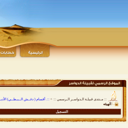
::: مـنتدى قبيلـة الـدواسـر الـرسمي :::
>
:::. أقسام ( دغــش الــبـطــي) الأدبـيـ
الهيئه
التسجيل