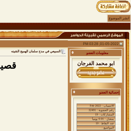
انشر الموضوع
01-05-2022, 03:28 PM
السبيعي في مدح سلمان الهميج الشينه
معلومات
العضو
قصيد
ابو محمد الفرجان
إحصائية العضو