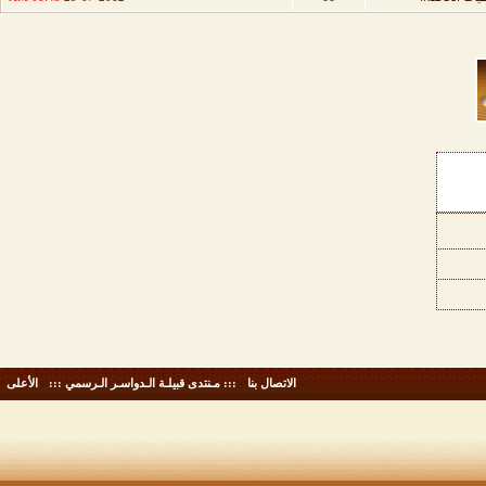
الاتصال بنا
-
::: مـنتدى قبيلـة الـدواسـر الـرسمي :::
-
الأعلى