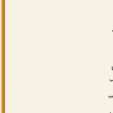
ب
يب
ب