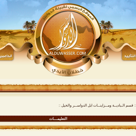
:: قسم الـباديــة ومــزاينــات ابل الدواســر والخيل ::
التعليمـــات