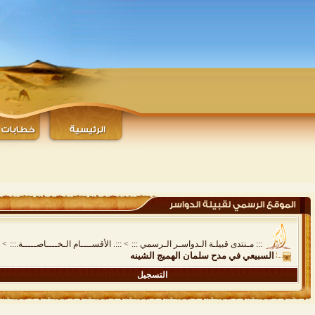
::: مـنتدى قبيلـة الـدواسـر الـرسمي :::
>
:::. الأقســــام الـخــــاصـــــة.:::
>
السبيعي في مدح سلمان الهميج الشينه
التسجيل