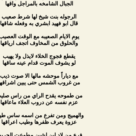
الجبال الشامخه بالمراجل واقها
الرجوله بنت شيخ لها شرط صعيب
قال ابو فهيد ابشري به وفعله شاقها
يوم الايام الصعيبه مع الوقت العصيب
والحلوق من المخاوف اتجف ارياقها
يقطع فجوج الخلاء لايذل ولا يهيب
لو يشوف الموت قدام عينه ساقها
مع دياراً موحشه مالها الا صوت ذيب
من غروب الشمس حتى يبين اشراقها
من طموحه يقدح الراي من راس صلي
عزم نفسه عن دروب العلاء ماعاقها
والهميج ومن تفرع من اسمه ساس ط
عزوة يعرف ظفرها وطيب اعراقها
فرع من لاد ابن لشين مطوعت الحري