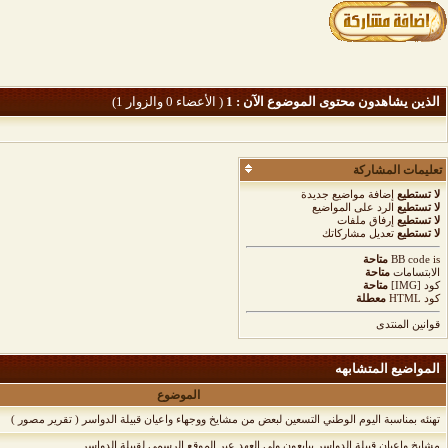
الذين يشاهدون محتوى الموضوع الآن : 1
( الأعضاء 0 والزوار 1)
تعليمات المشاركة
لا تستطيع
إضافة مواضيع جديدة
لا تستطيع
الرد على المواضيع
لا تستطيع
إرفاق ملفات
لا تستطيع
تعديل مشاركاتك
is
BB code
متاحة
الابتسامات
متاحة
كود [IMG]
متاحة
كود HTML
معطلة
قوانين المنتدى
المواضيع المتشابهه
الموضوع
تهنئه بمناسبة اليوم الوطني التسعين لبعض من مشايخ ووجهاء واعيان قبيلة الدواسر ( تقرير مصور )
مشايخ واعيان قبيلة الدواسر يبايعون ولي العهد عبر الموقع الرسمي لقبيلة الدواسر