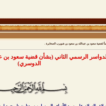
عماً لقضية سعود بن عبدالله بن سعود بن شويرب الصخابرة .
 الدواسر الرسمي الثاني (بشأن قضية سعود بن 
الدوسري)
لاة والسلام على سيد الأنبياء والمرسلين سيدنا ونبينا محمد ا