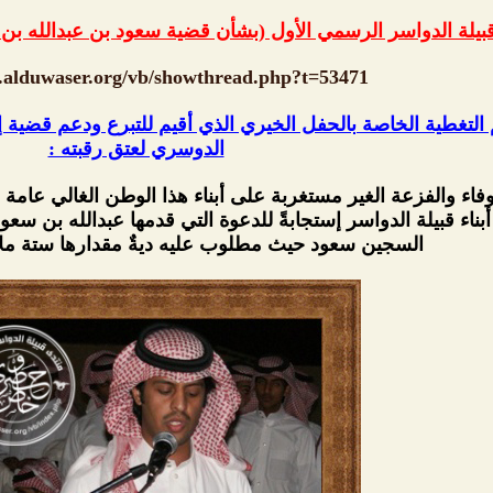
قبيلة الدواسر الرسمي الأول (بشأن قضية سعود بن عبدالله 
.alduwaser.org/vb/showthread.php?t=53471
لكم التغطية الخاصة بالحفل الخيري الذي أقيم للتبرع ودعم قض
الدوسري لعتق رقبته :
وفاء والفزعة الغير مستغربة على أبناء هذا الوطن الغالي عامة 
ن أبناء قبيلة الدواسر إستجابةً للدعوة التي قدمها عبدالله بن 
السجين سعود حيث مطلوب عليه ديةٌ مقدارها ستة ملا