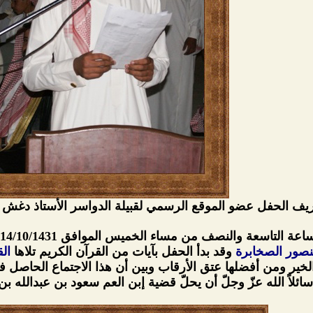
يف الحفل عضو الموقع الرسمي لقبيلة الدواسر الأستاذ دغش 
عة والنصف من مساء الخميس الموافق 14/10/1431هـ حيث قدم فقرات الحفل
صور الصخابرة
وقد بدأ الحفل بآيات من القرآن الكريم تلاها
ال
ر ومن أفضلها عتق الأرقاب وبين أن هذا الاجتماع الحاصل في ه
سائلاً الله عزّ وجلّ أن يحلّ قضية إبن العم سعود بن عبدالل