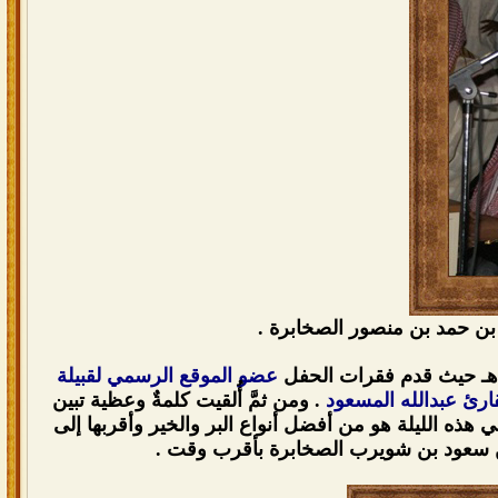
بن حمد بن منصور الصخابرة .
عضو الموقع الرسمي لقبيلة
قارئ عبدالله المسعود
. ومن ثمَّ أُلقيت كلمةٌ وعظية تبين
ذه الليلة هو من أفضل أنواع البر والخير وأقربها إلى
ه بن سعود بن شويرب الصخابرة بأقرب وقت .