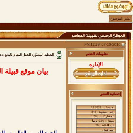
انشر الموضوع
07-10-2010, 12:29 PM
معلومات
العضو
التغطية المصوّرة للحفل المقام بالبديع د
الإداره
بيان موقع قبيلة
إحصائية العضو
الحمد لله رب العالمين والص