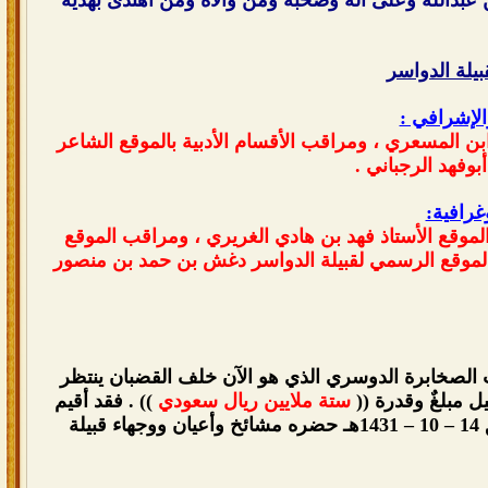
بيلة الدواسر
الإشرافي :
 المسعري ، ومراقب الأقسام الأدبية بالموقع الشاعر
بوفهد الرجباني .
غرافية:
وقع الأستاذ فهد بن هادي الغريري ، ومراقب الموقع
 الموقع الرسمي لقبيلة الدواسر دغش بن حمد بن منصور
الصخابرة الدوسري الذي هو الآن خلف القضبان ينتظر
يل مبلغٌ وقدرة ((
ستة ملايين ريال سعودي
)) . فقد أقيم
إجتماع ضخم جداً بمحافظة الأفلاج بمنطقة البديع بإستراحة البستان يوم الخميس الموافق 14 – 10 – 1431هـ حضره مشائخ وأعيان ووجهاء قبيلة