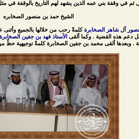
 ثم في وقفة بني عمه الذين يشهد لهم التاريخ بالوقفة في مثل
الشيخ حمد بن منصور الصخابره
صور آل شاهر الصخابرة
كلمةً رحب من خلالها بالجميع وأثنى ع
ل دعم هذه القضية . وكما ألقى
الأستاذ فهد بن جفين الصخابرة
 . وبعدها ألقى محمد بن جفين الصخابرة كلمةً توجيهية حظّ من