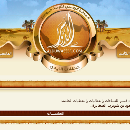
:: قسم اللقــاءات والفعاليات والتغطيات الخاصة::
سعود بن شويرب الصخابرة .
التعليمـــات