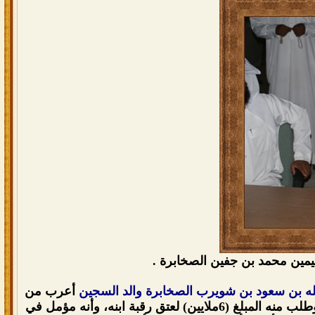
ليمين محمد بن جفين الصخابرة .
لله بن سعود بن شويرب الصخابرة والد السجين
أعرب من
خلالها بترحيبه بالحضور وشكر لهم تلبية الدعوة وبيّن لهم فيها القضية وحصولها وأن الله قدر وطلب منه المبلغ (6ملايين) لعتق رقبة ابنه، وأنه مؤمل في