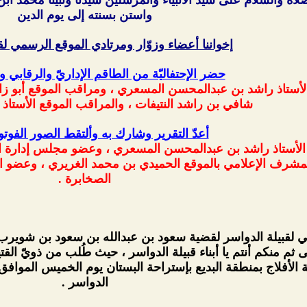
واستن بسنته إلى يوم الدين
إخواننا أعضاء وزوّار ومرتادي الموقع الرسمي لق
حضر الإحتفاليّة من الطاقم الإداريّ والرقابي و
ستاذ راشد بن عبدالمحسن المسعري ، ومراقب الموقع أبو زابن
شافي بن راشد النتيفات ، والمراقب الموقع الأستاذ أ
أعدّ التقرير وشارك به وألتقط الصور الفوتو
لأستاذ راشد بن عبدالمحسن المسعري ، وعضو مجلس إدارة الم
 والمشرف الإعلامي بالموقع الحميدي بن محمد الغريري ، وعضو
الصخابرة .
 لقبيلة الدواسر لقضية سعود بن عبدالله بن سعود بن شويرب 
 ثم منكم أنتم يا أبناء قبيلة الدواسر ، حيث طُلب من ذويّ القت
الدواسر .