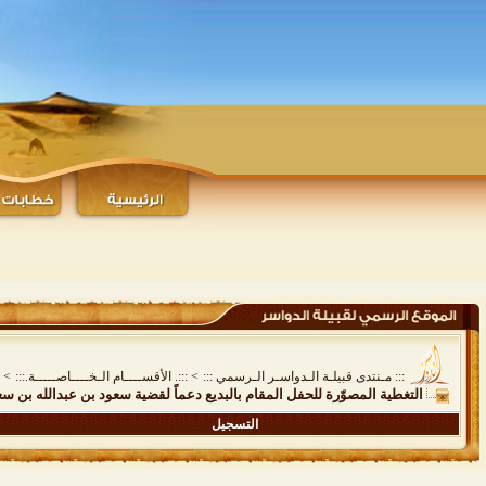
::: مـنتدى قبيلـة الـدواسـر الـرسمي :::
>
:::. الأقســــام الـخــــاصـــــة.:::
>
التغطية المصوّرة للحفل المقام بالبديع دعماً لقضية سعود بن عبدالله بن 
التسجيل