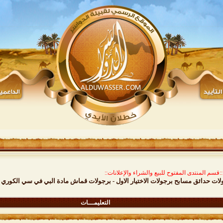
::قسم المنتدى المفتوح للبيع والشراء والإعلانات::
اتر الاختيار الاول - تركيب مظلات سيارات - 0535553929 - برجولات حدائق مسابح برجولات الاختيار الاول - برجولات قماش مادة ا
التعليمـــات