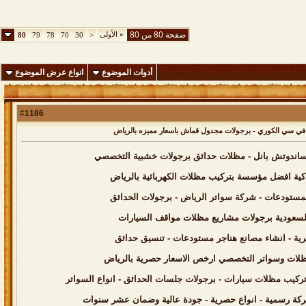
صفحة 80 من 80
«
الأولى
80
79
78
70
30
<
أدوات الموضوع
انواع عرض الموضوع
1186
#
ب ساندوتش بانل - مظلات حدائق برجولات خشبية التخصصي
كية افضل مؤسسة بتركيب مظلات الكهربائية بالرياض
السعودية برجولات مشاريع مظلات مواقف السيارات
رية - انشاء مصانع هناجر مستودعات - تنسيق حدائق
 مظلات وسواتر التخصصي ارخص الاسعار حصرية بالرياض