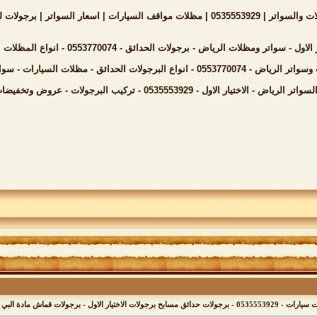
دائق | مظلات فلل | مظلات مدارس | تركيب الهناجر بالرياض
رياض - برجولات الحدائق - 0553770074 - انواع المظلات المنازل تركيب السواتر انحاء السعودية هناجر - مستودعات
لات السيارات - سواتر الفلل - مظلات الخارجية - هناجر- تركيب مظلات منازل
0 - تركيب البرجولات - عروض وتخفيضات مناسبه - مظلات سيارات - سواتر الرياض- اعمال الهناجر
برجولات مجدول قماش باسعار مميزه بالرياض