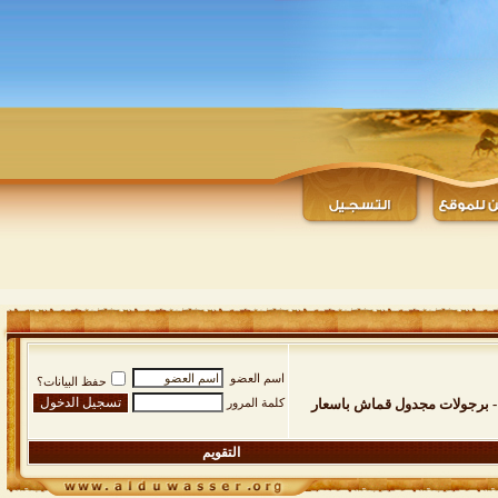
اسم العضو
حفظ البيانات؟
لبي في سي الكوري - برجولات مجدول قماش باسعار
كلمة المرور
التقويم