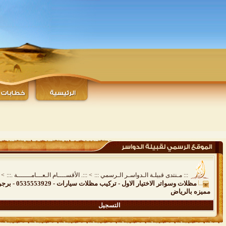
::: مـنتدى قبيلـة الـدواسـر الـرسمي :::
>
:::. الأقســــام الـعـــامـــــــة .:::
>
مظلات وسو
مميزه بالرياض
التسجيل