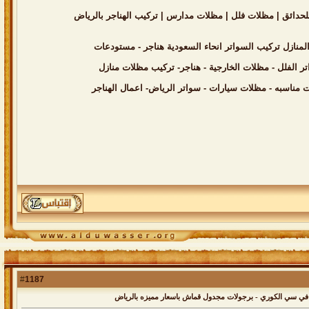
1187
#