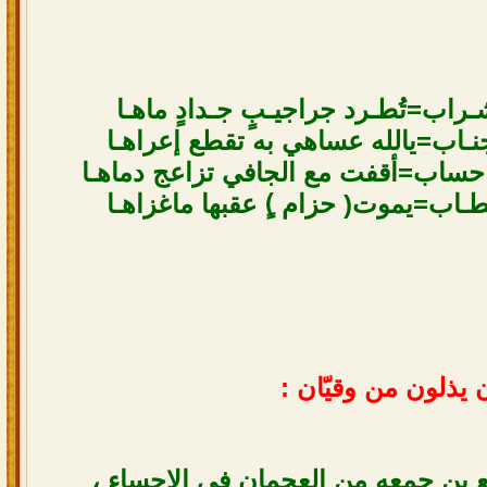
ـراب=تُطـرد جراجيـبٍ جـدادٍ ماهـا
أجنـاب=يالله عساهي به تقطع إعراهـا
ساب=أقفت مع الجافي تزاعج دماهـا
طـاب=يموت( حزام )ٍ عقبها ماغزاهـا
 يذلون من وقيّان :
نع بن جمعه من العجمان في الاحساء ،