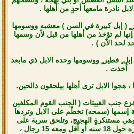
ل نادرة مامعها أحدٍ من أهلها .
ر ٍ ( إبل كبيرة في السن ) معشبه ووسومها
نها لم تؤخذ من أهلها من قبل لأن وسمها
د لحد الآن ) .
 إبل ٍ فطير ٍ ووسومها وحده الابل ذي مابعد
اُخذت .
حا ، هجوا الابل ترى أهلها بيلحقون ذالحين.
فزع جنب الغييثات ( الجنب القوم المكلفين
قة إسمها (سمحه) تخطّم على الابل وتردها
د وهي مستنكرةٍ الهجيج، وتلحق سربة على
راس الأمير وقيان وكان عمره حول 18 سنه أو أقل ومعه 15 رجال ،