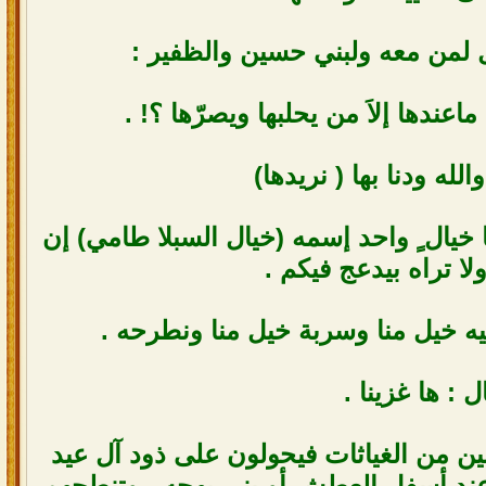
 لمن معه ولبني حسين والظفير :
اعندها إلاَ من يحلبها ويصرّها ؟! .
والله ودنا بها ( نريدها)
خيال ٍ واحد إسمه (خيال السبلا طامي) إن
ا تراه بيدعج فيكم .
بتجيه خيل منا وسربة خيل منا ونطرحه .
ل : ها غزينا .
بين من الغياثات فيحولون على ذود آل عيد
عند أسفل العطش أو بني بهجه ، وتنطحهم