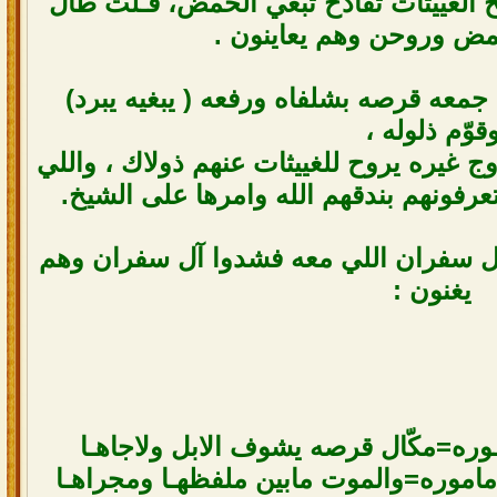
الغييثات تقادح تبغي الحمض، فـلّت طال
ض وروحن وهم يعاينون .
 جمعه قرصه بشلفاه ورفعه ( يبغيه يبرد)
قوّم ذلوله ،
وج غيره يروح للغييثات عنهم ذولاك ، واللي
عرفونهم بندقهم الله وامرها على الشيخ.
آل سفران اللي معه فشدوا آل سفران وهم
يغنون :
 نـوره=مكّال قرصه يشوف الابل ولاجاهـا
ماموره=والموت مابين ملفظهـا ومجراهـا