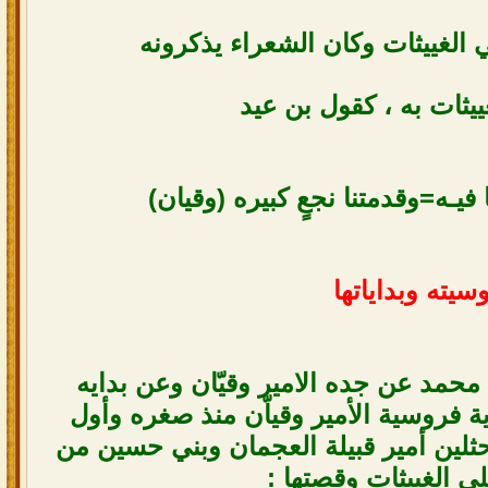
ي الغييثات وكان الشعراء يذكرونه
ييثات به ، كقول بن عيد
 فيـه=وقدمتنا نجعٍ كبيره (وقيان)
سيته وبداياتها
ن محمد عن جده الامير وقيّان وعن بدايه
 فروسية الأمير وقياّن منذ صغره وأول
لين أمير قبيلة العجمان وبني حسين من
ى الغييثات وقصتها :