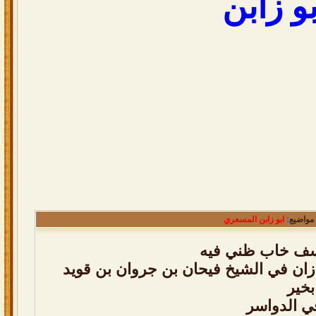
بو زابن
مواضيع
:
ابو زابن المسعري
سف خاب ظني فيه
ان في الشيخ فيحان بن جروان بن قويد
بخير
ي الدواسر