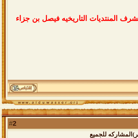
ش
ر
ف
ا
ل
م
ن
ت
د
ي
ا
ت
ا
ل
ت
ا
ر
ي
خ
ي
ه
ف
ي
ص
ل
ب
ن
ج
ز
ا
ء
2
#
)المشاركه للجميع