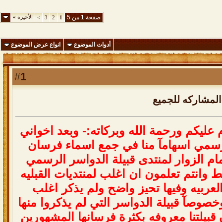
صفحة 1 من 5
الأخيرة
»
>
3
2
1
أدوات الموضوع
انواع عرض الموضوع
1
#
لمشاركه للجميع
ع
ل
ي
ك
م
و
ر
ح
م
ة
ا
ل
ل
ه
و
ب
ر
ك
ا
ت
ه
:
-
و
ب
ع
د
ا
خ
و
ا
ن
ي
س
م
ي
ا
س
ه
ا
م
آ
م
ن
ا
ف
ي
ج
م
ع
ا
س
م
ا
ء
ف
ر
س
ا
ن
ا
م
ا
ل
ز
و
ا
ر
ل
م
ن
ت
د
ى
ق
ب
ي
ل
ة
ا
ل
د
و
ا
س
ر
ا
ل
ر
س
م
ي
و
ا
ن
ت
م
ت
ع
ل
م
و
ن
ا
ن
ا
غ
ل
ب
ل
م
ن
ت
د
ي
ا
ت
ا
ل
ق
ب
ل
ي
ه
ل
ع
ر
ب
ي
ه
و
ف
ي
ه
ا
ت
ح
ي
ز
و
ا
ض
ح
و
ل
م
ي
ذ
ك
ر
ا
غ
ل
ب
خ
ص
و
ص
آ
ق
ب
ي
ل
ة
ا
ل
د
و
ا
س
ر
ا
ل
ت
ي
ل
م
ي
ذ
ك
ر
و
ا
م
ن
ه
ا
ق
ب
ي
ل
ت
ن
ا
م
ع
ر
و
ف
ه
ب
ك
ث
ر
ة
ف
ر
س
ا
ن
ه
ا
ا
ل
م
ش
ه
و
ر
ي
ن