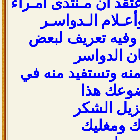
تقد ان مـنتدى أمـراء
عـلام الـدواسـر
وفيه تعريف لبعض
 الدواسر
منه وتستفيد منه في
وعك هذا
يل الشكر
 ومغليك