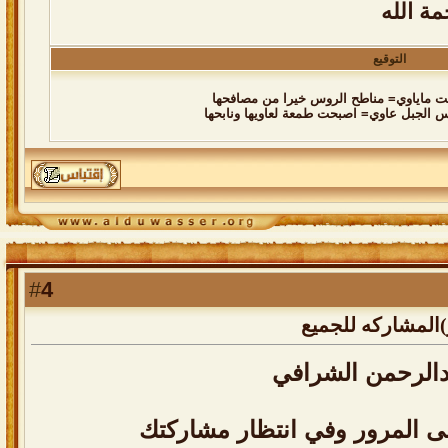
ة الله
التوقيع
ت ماياوي= مناطح الروس خيرا من مصافحها
 الجبل عاوي= اصبحت طمعة لعاويها ونابحها
4
#
المشاركه للجميع
دالرحمن الشرافي
 المرور وفي انتظار مشاركتك