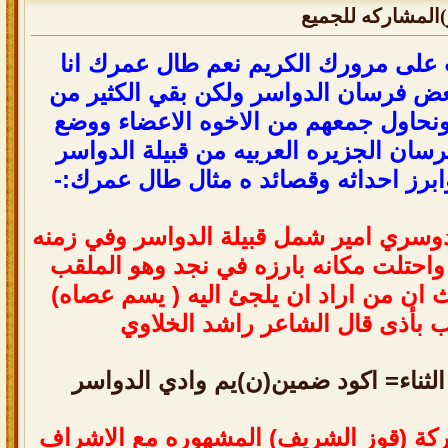
المشاركه للجميع
ع
ل
ى
م
ر
و
ر
ك
ا
ل
ك
ر
ي
م
ن
ع
م
ط
ا
ل
ع
م
ر
ك
ا
ن
ا
ض
ف
ر
س
ا
ن
ا
ل
د
و
ا
س
ر
و
ل
ك
ن
ب
ق
ي
ا
ل
ك
ث
ي
ر
م
ن
ن
ح
ا
و
ل
ج
م
ع
ه
م
م
ن
ا
ل
خ
و
ه
ا
ل
ع
ض
ا
ء
و
و
ض
ع
ر
س
ا
ن
ا
ل
ج
ز
ي
ر
ه
ا
ل
ع
ر
ب
ي
ه
م
ن
ق
ب
ي
ل
ة
ا
ل
د
و
ا
س
ر
ا
ب
ر
ز
ا
ح
د
ا
ث
ه
و
ق
ص
ا
ئ
د
ه
م
ث
ا
ل
ط
ا
ل
ع
م
ر
ك
:
-
و
س
ر
ي
ا
م
ي
ر
ش
م
ل
ق
ب
ي
ل
ة
ا
ل
د
و
ا
س
ر
و
ف
ي
ز
م
ن
ه
و
ا
ح
ت
ل
ت
م
ك
ا
ن
ه
ب
ا
ر
ز
ه
ف
ي
ن
ج
د
و
ه
و
ا
ل
م
ل
ق
ب
ا
ن
م
ن
ا
ر
ا
د
ا
ن
ي
ل
ج
ئ
ا
ل
ي
ه
(
ي
س
م
ع
ص
ا
ه
)
ب
أ
ذ
ى
ق
ا
ل
ا
ل
ش
ا
ع
ر
ر
ا
ش
د
ا
ل
خ
ل
و
ي
لثناء= اكود ضمين(ن)يم وادي الدواسر
ك
ة
(
ق
و
ز
ا
ل
ش
ر
ي
ف
)
ا
ل
م
ش
ه
و
ر
ه
م
ع
ا
ل
ش
ر
ا
ف