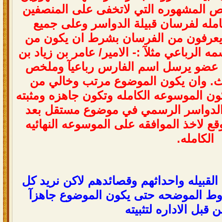
ا
ل
م
ش
ه
و
ر
ه
ا
ل
ت
ي
ل
ت
خ
ف
ى
ع
ل
ى
ا
ل
م
ن
ص
ف
ي
ن
ا
م
ل
ه
ل
ف
ر
س
ا
ن
ق
ب
ي
ل
ة
ا
ل
د
و
ا
س
ر
و
ع
ل
ى
ج
م
ي
ع
ع
ر
ف
و
ن
م
ن
ا
ل
ف
ر
س
ا
ن
ب
ش
ر
ط
ا
ن
ي
ك
و
ن
م
ن
م
ه
ا
ل
ر
ب
ا
ع
ي
م
ث
ل
:
-
ا
ل
م
ي
ر
/
ع
ا
م
ر
ب
ن
ز
ي
ا
د
ب
ن
ع
ض
و
ي
ر
س
ل
ا
س
م
ا
ل
ف
ا
ر
س
ر
ب
ا
ع
ي
آ
و
م
ل
خ
ص
.
و
ا
ن
ي
ك
و
ن
ا
ل
م
و
ض
و
ع
م
ر
ت
ب
و
خ
ا
ل
ي
م
ن
و
ن
ا
ل
م
و
س
و
ع
ه
ا
ل
ك
ا
م
ل
ه
و
ت
ك
و
ن
ج
ا
ه
ز
ه
و
م
ث
ب
ت
ه
ل
د
و
ا
س
ر
ا
ل
ر
س
م
ي
ف
ي
م
و
ض
و
ع
م
س
ت
ق
ل
ب
ع
د
ق
ع
ل
خ
ذ
ا
ل
م
و
ا
ف
ق
ه
ع
ل
ى
ا
ل
م
و
س
و
ع
ه
ا
ل
ن
ه
ا
ئ
ي
ه
ا
ل
ك
ا
م
ل
ه
.
ا
ل
ق
ب
ي
ل
ه
و
ا
ح
د
ا
ث
ه
م
و
ق
ص
ا
ئ
د
ه
م
ل
ك
ن
ن
ر
ي
د
ك
ل
ط
ا
ل
م
و
ض
ح
ه
ح
ت
ى
ي
ك
و
ن
ا
ل
م
و
ض
و
ع
ج
ا
ه
ز
آ
ن
ق
ب
ل
ا
ل
د
ا
ر
ه
ل
ت
ث
ب
ي
ت
ه