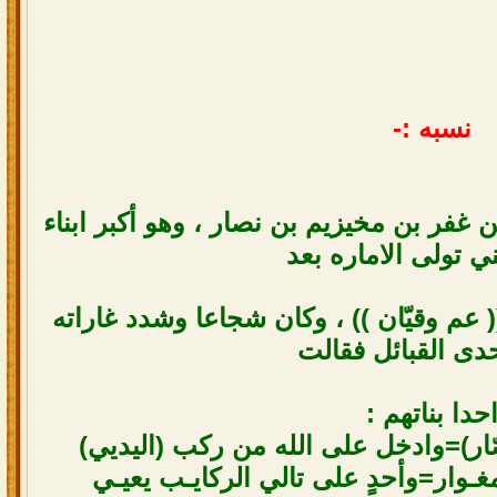
نسبه :-
 غفر بن مخيزيم بن نصار ، وهو أكبر ابناء
ني تولى الاماره بعد
 عم وقيّان )) ، وكان شجاعا وشدد غاراته
دى القبائل فقالت
حدا بناتهم :
ّار)=وادخل على الله من ركب (اليديي)
ـوار=وأحدٍ على تالي الركايـب يعيـي