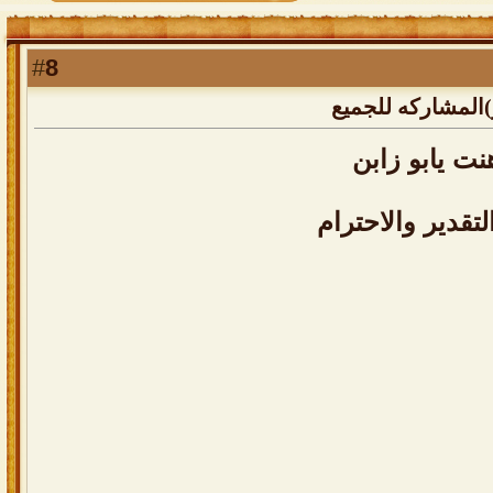
8
#
المشاركه للجميع
نت يابو زابن
لتقدير والاحترام