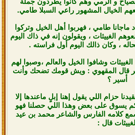
صياح و الرمي وهم كانوا يطردون جملة
م الخيال المشهور راعي السبلا طامي.
د ماجانا طامي ، فهربوا أهل الخيل وتركوا
عوهم الغييثات ، ويقولون إنه في ذاك اليوم
الغييثات وشافوا الخيل والعالم ،وصبوا لهم
ير قال المقهوي : ويش قومك تضحك وأنت
أسير ؟
ا حزام اللي يقول إهنا إبلٍ ماعندها إلا
ضكم يسوق على بعض وهذا اللي حصلنا فهو
ع كلامه الفارس والشاعر محمد بن عيد
لغييثات قال :