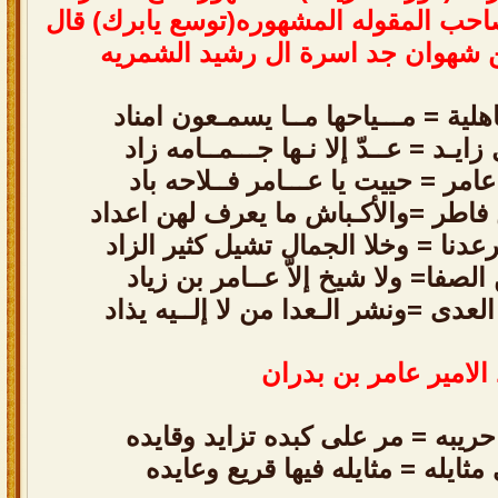
ا
ح
ب
ا
ل
م
ق
و
ل
ه
ا
ل
م
ش
ه
و
ر
ه
(
ت
و
س
ع
ي
ا
ب
ر
ك
)
ق
ا
ل
ش
ه
و
ا
ن
ج
د
ا
س
ر
ة
ا
ل
ر
ش
ي
د
ا
ل
ش
م
ر
ي
ه
ية = مـــياحها مــا يسمـعون امناد
زايـد = عــدّ إلا نـها جـــمــامه زاد
امر = حييت يا عـــامر فــلاحه باد
اطر =والأكـباش ما يعرف لهن اعداد
رعدنا = وخلا الجمال تشيل كثير الزاد
لصفا= ولا شيخ إلاّ عــامر بن زياد
لعدى =ونشر الـعدا من لا إلــيه يذاد
ا
ل
م
ي
ر
ع
ا
م
ر
ب
ن
ب
د
ر
ا
ن
يبه = مر على كبده تزايد وقايده
ثايله = مثايله فيها قريع وعايده