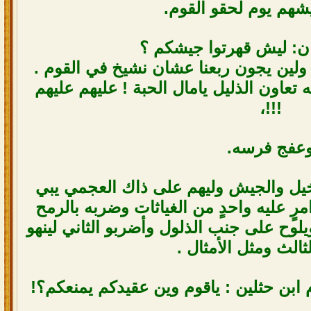
شهم يوم لحقو القوم.
ان: ليش قهرتوا جيشكم ؟
د ولين يجون ربعنا عشان نشيخ في القوم .
تعاون الذليل يامال الحبة ! عليهم عليهم
!!!،
عفج فرسه.
خيل والجيش وليهم على ذاك العجمي يبي
مرٍ عليه واحدٍ من الغياثات وضربه بالرمح
يلوح على جنب الذلول وأضربو الثاني لينهو
ثالث ومثل الأمثال .
 ابن حثلين : ياقوم وين عقيدكم يمنعكم؟!