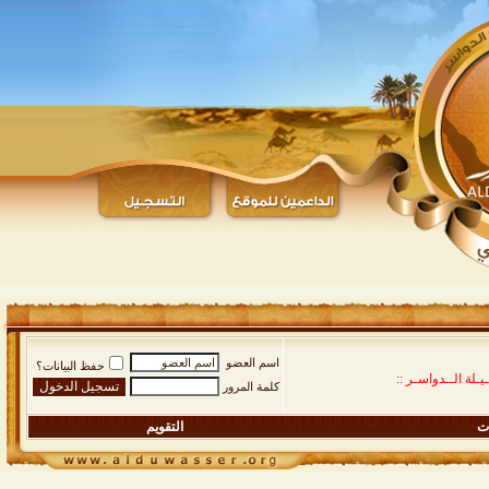
اسم العضو
حفظ البيانات؟
يـلة الــدواسـر ::
كلمة المرور
ات
التقويم