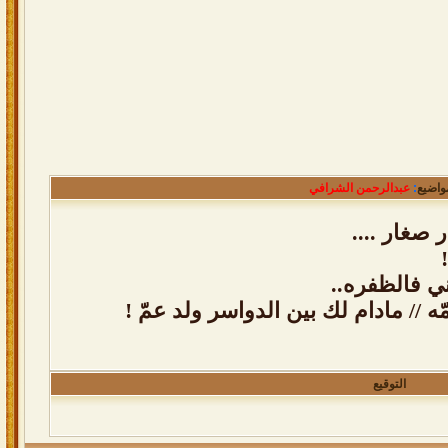
واضيع
:
عبدالرحمن الشرافي
 صغار ....
اني فالظفره..
 // مادام لك بين الدواسر ولد عمّ !
التوقيع