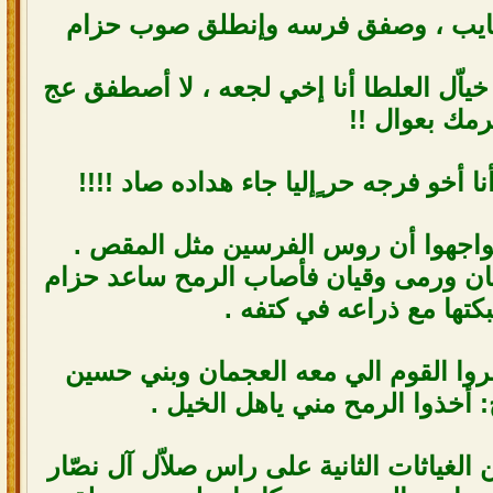
غايب ، وصفق فرسه وإنطلق صوب حزام
خياّل العلطا أنا إخي لجعه ، لا أصطفق عج
رمك بعوال !!
نا أخو فرجه حر ٍإليا جاء هداده صاد !!!!
واجهوا أن روس الفرسين مثل المقص .
ن ورمى وقيان فأصاب الرمح ساعد حزام
كتها مع ذراعه في كتفه .
روا القوم الي معه العجمان وبني حسين
 أخذوا الرمح مني ياهل الخيل .
الغياثات الثانية على راس صلاّل آل نصّار