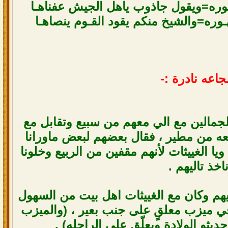
ـوره=ويقول جاذوب ياهل الجيش عفناهـا
ـوره=والشيخ منكم يقود القـوم ينصاهـا
اعه نادرة :-
لجمالين مع الي معهم من سبيع وتقابل مع
معه من مطير ، فقال بعضهم لبعض ماورانا
ا الغييثات لأنهم مقفين من الربيع وخلونا
اخذ تاليهم .
عليهم وكان مع الغييثات اهل بيت من السهول
ي ميزب معلقٍ على جنب بعير ، (والميزب
ديثو الولادة ويعلّق على الراحله) .