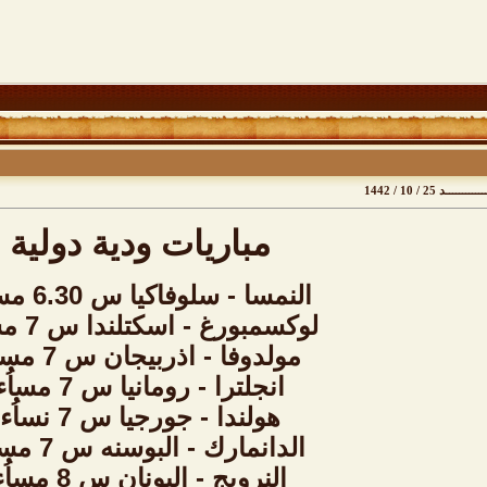
د 25 / 10 / 1442
مباريات ودية دولية
النمسا - سلوفاكيا س 6.30 مساُء
لوكسمبورغ - اسكتلندا س 7 مساُء
مولدوفا - اذربيجان س 7 مساُء
انجلترا - رومانيا س 7 مساُء
هولندا - جورجيا س 7 نساُء
الدانمارك - البوسنه س 7 مساُء
النرويج - اليونان س 8 مساُء