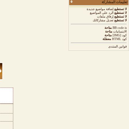
تعليمات المشاركة
لا تستطيع
إضافة مواضيع جديدة
لا تستطيع
الرد على المواضيع
لا تستطيع
إرفاق ملفات
لا تستطيع
تعديل مشاركاتك
is
BB code
متاحة
الابتسامات
متاحة
كود [IMG]
متاحة
كود HTML
معطلة
قوانين المنتدى