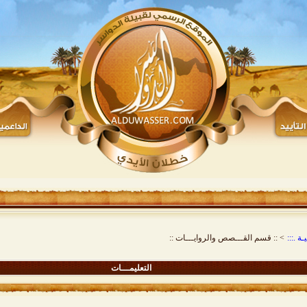
ة .:::
>
:: قسم القـــصص والروايـــات ::
التعليمـــات