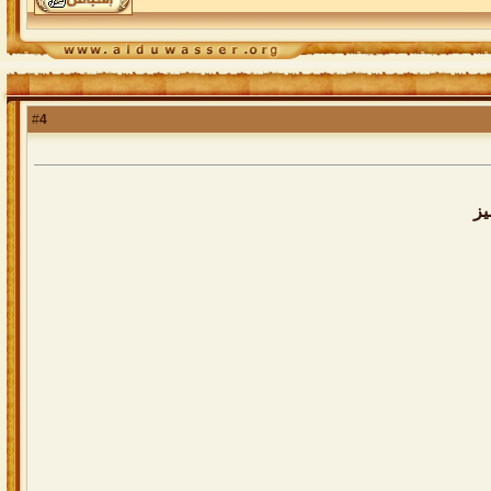
4
#
يز