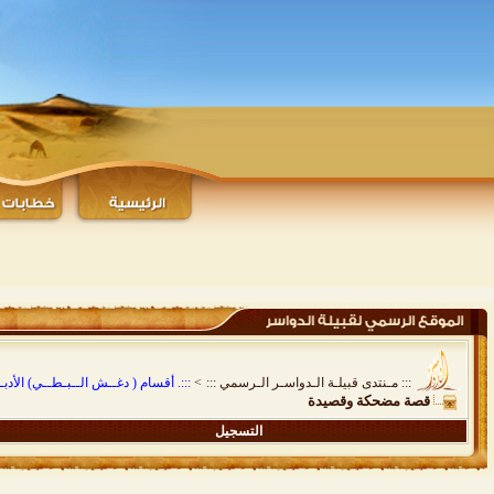
::: مـنتدى قبيلـة الـدواسـر الـرسمي :::
>
:::. أقسام ( دغــش الــبـطــي) الأدبـيـ
قصة مضحكة وقصيدة
التسجيل