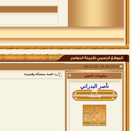
14-08-2014, 11:28 AM
رد: قصة مضحكة وقصيدة
معلومات
العضو
نآصر البدراني