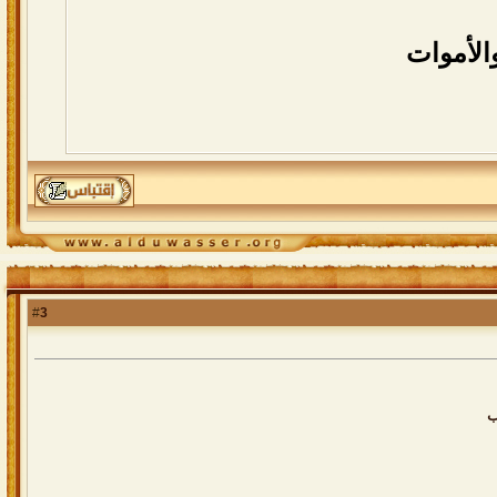
الأموات
3
#
ب