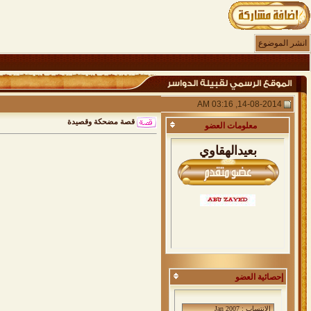
انشر الموضوع
14-08-2014, 03:16 AM
قصة مضحكة وقصيدة
معلومات
العضو
بعيدالهقاوي
إحصائية العضو