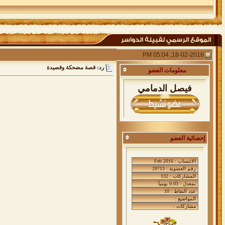
18-02-2016, 05:04 PM
رد: قصة مضحكة وقصيدة
معلومات
العضو
فيصل الدمامي
إحصائية العضو