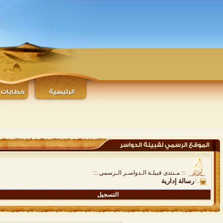
::: مـنتدى قبيلـة الـدواسـر الـرسمي :::
رسالة إدارية
التسجيل