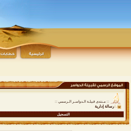
::: مـنتدى قبيلـة الـدواسـر الـرسمي :::
رسالة إدارية
التسجيل