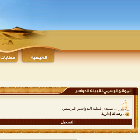
::: مـنتدى قبيلـة الـدواسـر الـرسمي :::
رسالة إدارية
التسجيل