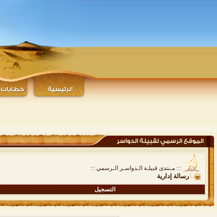
::: مـنتدى قبيلـة الـدواسـر الـرسمي :::
رسالة إدارية
التسجيل