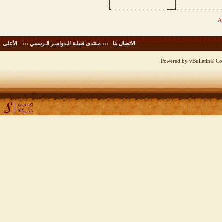
الاتصال بنا
-
::: مـنتدى قبيلـة الـدواسـر الـرسمي :::
-
الأعلى
Powered by vBulletin® Cop