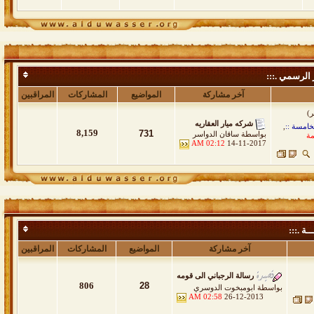
 الرسمي .:::
آخر مشاركة
المواضيع
المشاركات
المراقبين
شركه ميار العقاريه
خامسة ::
,
8,159
731
بواسطة
ساقان الدواسر
مة
02:12 AM
14-11-2017
ــة .:::
آخر مشاركة
المواضيع
المشاركات
المراقبين
رسالة الرجباني الى قومه
806
28
بواسطة
ابومبخوت الدوسري
02:58 AM
26-12-2013