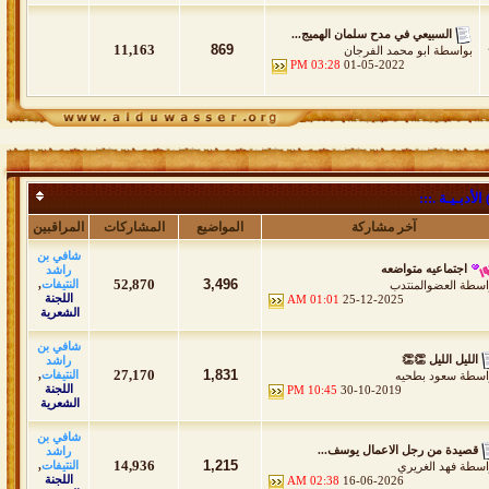
السبيعي في مدح سلمان الهميج...
11,163
869
بواسطة
ابو محمد الفرجان
03:28 PM
01-05-2022
أدبـيـة .:::
آخر مشاركة
المواضيع
المشاركات
المراقبين
شافي بن
اجتماعيه متواضعه
راشد
52,870
3,496
النتيفات
,
اسطة
العضوالمنتدب
اللجنة
01:01 AM
25-12-2025
الشعرية
شافي بن
الليل الليل 👏👏
راشد
27,170
1,831
النتيفات
,
اسطة
سعود بطحيه
اللجنة
10:45 PM
30-10-2019
الشعرية
شافي بن
قصيدة من رجل الاعمال يوسف...
راشد
14,936
1,215
النتيفات
,
اسطة
فهد الغريري
اللجنة
02:38 AM
16-06-2026