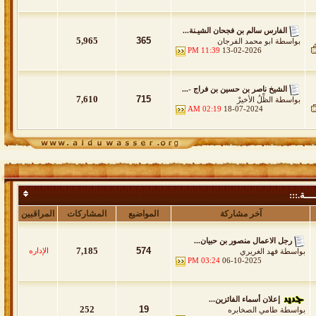
الفارس سالم بن فجحان الشيـنة...
5,965
365
بواسطة
ابو محمد الفرجان
11:39 PM
13-02-2026
الشيخ ناصر بن حسين بن فراج -...
7,610
715
بواسطة
الظِّلُ الأخيرْ
02:19 AM
18-07-2024
ـــة.:::
آخر مشاركة
المواضيع
المشاركات
المراقبين
رجل الاعمال منصور بن حبيان...
7,185
574
الإداره
خاص باللقاءات والمواضيع الخاصة والتغطيات بموقع الدواسر الرسمي والتي تنش
بواسطة
فهد الغريري
03:24 PM
06-10-2025
إعلان أسماء الفائزين...
252
19
بواسطة
طامي الصخابره