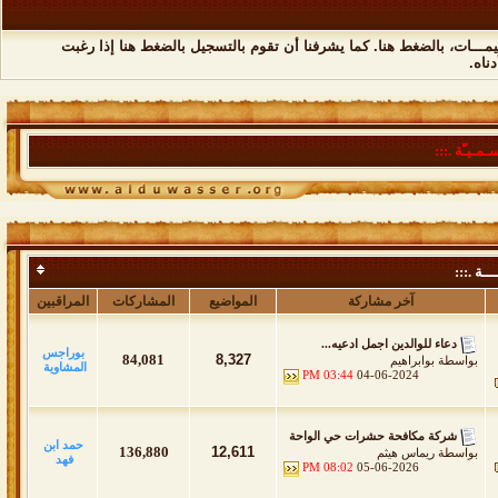
مـــات،
بالضغط هنا
. كما يشرفنا أن تقوم
بالتسجيل بالضغط هنا
إذا رغبت
ناه.
ـمـيـّة .:::
ــة .:::
آخر مشاركة
المواضيع
المشاركات
المراقبين
دعاء للوالدين اجمل ادعيه...
بوراجس
84,081
8,327
بواسطة
بوابراهيم
المشاوية
03:44 PM
04-06-2024
شركة مكافحة حشرات حي الواحة
حمد ابن
136,880
12,611
بواسطة
ريماس هيثم
فهد
08:02 PM
05-06-2026