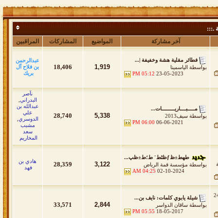
 .:::
آخر مشاركة
المواضيع
المشاركات
المراقبين
فطائر مقلية هشة وخفيفة |...
عبدالرحمن
18,406
1,919
بن فلاح آل
بواسطة
الياسمينا
بريك
05:12 PM
23-05-2023
نآصر
البدراني
,
عبدالله بن
مـــــبــــاريـــــــــات...
علي
28,740
5,338
بواسطة
سيف2013
الدوسري
,
06:00 PM
06-06-2021
مشبب
سعد
المخاريم
طھط±ظƒظٹط¨ ط؛ط±ظپ...
هادي بن
28,359
3,122
بواسطة
مؤسسة قمة الرياض
فهد
04:25 AM
02-10-2024
ه 247
شيلة يابوي كلمات: نايف بن...
33,571
2,844
بواسطة
ساقان الدواسر
05:55 PM
18-05-2017