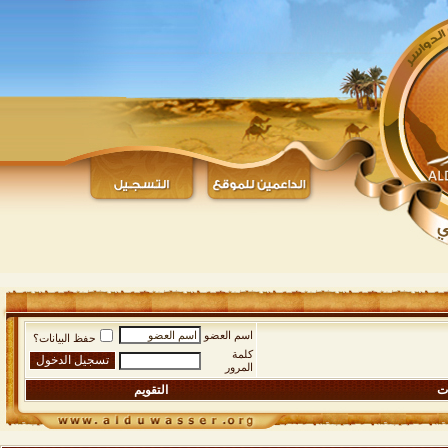
اسم العضو
حفظ البيانات؟
كلمة
المرور
ات
التقويم