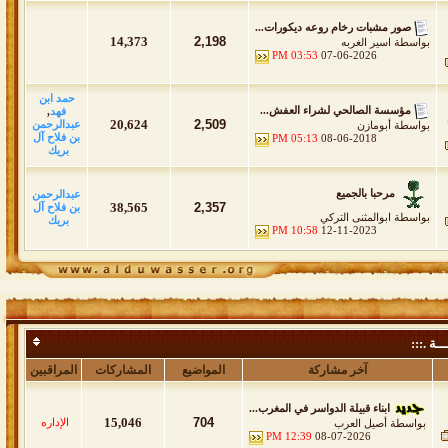
صور مشبات رخام روعه ديكورات...
14,373
2,198
بواسطة
اسير الغربه
03:53 PM
07-06-2026
حمد ابن
مؤسسة الصالحي لشراء العفش...
فهد
,
20,624
2,509
عبدالرحمن
بواسطة
أبومازن
بن فلاح آل
05:13 PM
08-06-2018
بريك
مرحبا بالجميع
عبدالرحمن
38,565
2,357
بن فلاح آل
بواسطة
ابوالمثنى التركي
بريك
10:58 PM
12-11-2023
ــة .:::
آخر مشاركة
المواضيع
المشاركات
المراقبين
ابناء قبيلة الدواسر في المغرب...
15,046
704
الإداره
بواسطة
أصيل العرب
12:39 PM
08-07-2026