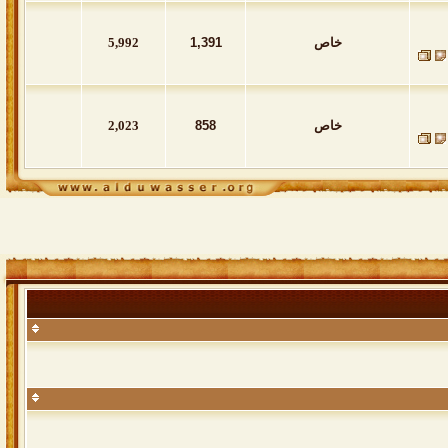
خاص
1,391
5,992
خاص
858
2,023