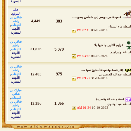
الشعرية
قناة
الموقع
,
قصيدة من دوسر إلى شماس بصوت...
شافي بن
4,449
383
راشد
النتيفات
,
اسطة
ماء السماء
اللجنة
02:15 PM
03-05-2018
الشعرية
شافي بن
عزايم التالين جا فيها بلا
راشد
51,826
5,379
النتيفات
,
اسطة
بوابراهيم
اللجنة
03:46 PM
04-06-2024
الشعرية
شافي بن
(((( قصة وقصيدة للشيخ سيف...
راشد
12,485
975
النتيفات
,
اسطة
عبدالله الدوسريي
اللجنة
09:22 PM
31-01-2018
الشعرية
مبارك بن
شافي
النتيفات
,
قصة مضحكة وقصيدة
شافي بن
13,396
1,366
اسطة
بعيدالهقاوي
راشد
01:24 AM
10-10-2022
النتيفات
,
اللجنة
الشعرية