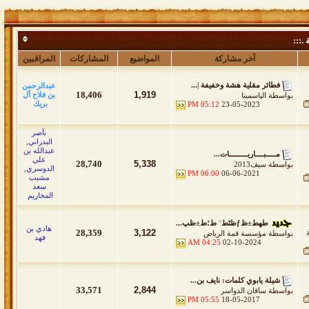
 .:::
آخر مشاركة
المواضيع
المشاركات
المراقبين
فطائر مقلية هشة وخفيفة |...
عبدالرحمن
18,406
1,919
بن فلاح آل
بواسطة
الياسمينا
بريك
05:12 PM
23-05-2023
نآصر
البدراني
,
عبدالله بن
مـــــبــــاريـــــــــات...
علي
28,740
5,338
بواسطة
سيف2013
الدوسري
,
06:00 PM
06-06-2021
مشبب
سعد
المخاريم
طھط±ظƒظٹط¨ ط؛ط±ظپ...
هادي بن
28,359
3,122
بواسطة
مؤسسة قمة الرياض
فهد
04:25 AM
02-10-2024
شيلة يابوي كلمات: نايف بن...
33,571
2,844
بواسطة
ساقان الدواسر
05:55 PM
18-05-2017