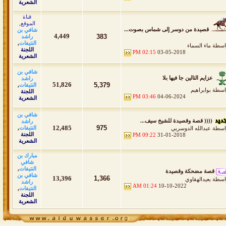
الشعرية
قناة
الموقع
,
قصيدة من دوسر إلى شماس بصوت...
شافي بن
4,449
383
راشد
النتيفات
,
اسطة
ماء السماء
اللجنة
02:15 PM
03-05-2018
الشعرية
شافي بن
عزايم التالين جا فيها بلا
راشد
51,826
5,379
النتيفات
,
اسطة
بوابراهيم
اللجنة
03:46 PM
04-06-2024
الشعرية
شافي بن
(((( قصة وقصيدة للشيخ سيف...
راشد
12,485
975
النتيفات
,
اسطة
عبدالله الدوسريي
اللجنة
09:22 PM
31-01-2018
الشعرية
مبارك بن
شافي
النتيفات
,
قصة مضحكة وقصيدة
شافي بن
13,396
1,366
اسطة
بعيدالهقاوي
راشد
01:24 AM
10-10-2022
النتيفات
,
اللجنة
الشعرية