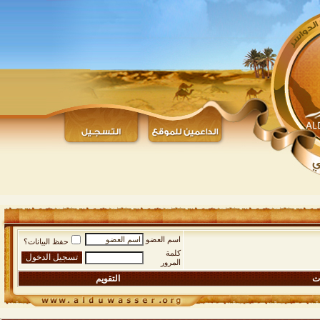
اسم العضو
حفظ البيانات؟
كلمة
المرور
ات
التقويم