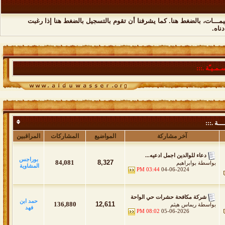
مـــات،
بالضغط هنا
. كما يشرفنا أن تقوم
بالتسجيل بالضغط هنا
إذا رغبت
ناه.
ـمـيـّة .:::
ــة .:::
آخر مشاركة
المواضيع
المشاركات
المراقبين
دعاء للوالدين اجمل ادعيه...
بوراجس
84,081
8,327
بواسطة
بوابراهيم
المشاوية
03:44 PM
04-06-2024
شركة مكافحة حشرات حي الواحة
حمد ابن
136,880
12,611
بواسطة
ريماس هيثم
فهد
08:02 PM
05-06-2026