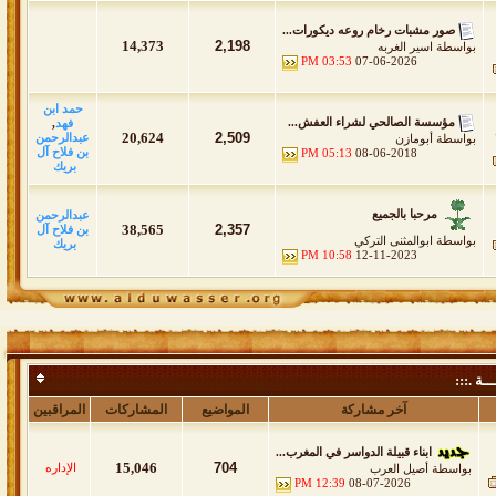
صور مشبات رخام روعه ديكورات...
14,373
2,198
بواسطة
اسير الغربه
03:53 PM
07-06-2026
حمد ابن
مؤسسة الصالحي لشراء العفش...
فهد
,
20,624
2,509
عبدالرحمن
بواسطة
أبومازن
بن فلاح آل
05:13 PM
08-06-2018
بريك
مرحبا بالجميع
عبدالرحمن
38,565
2,357
بن فلاح آل
بواسطة
ابوالمثنى التركي
بريك
10:58 PM
12-11-2023
ــة .:::
آخر مشاركة
المواضيع
المشاركات
المراقبين
ابناء قبيلة الدواسر في المغرب...
15,046
704
الإداره
بواسطة
أصيل العرب
12:39 PM
08-07-2026