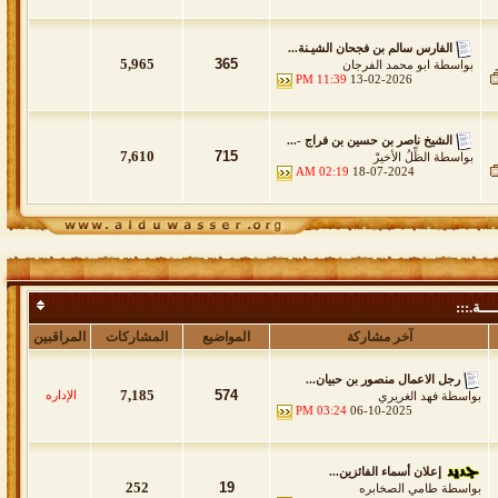
الفارس سالم بن فجحان الشيـنة...
5,965
365
بواسطة
ابو محمد الفرجان
11:39 PM
13-02-2026
الشيخ ناصر بن حسين بن فراج -...
7,610
715
بواسطة
الظِّلُ الأخيرْ
02:19 AM
18-07-2024
ـــة.:::
آخر مشاركة
المواضيع
المشاركات
المراقبين
رجل الاعمال منصور بن حبيان...
7,185
574
الإداره
خاص باللقاءات والمواضيع الخاصة والتغطيات بموقع الدواسر الرسمي والتي تنشر لأو
بواسطة
فهد الغريري
03:24 PM
06-10-2025
إعلان أسماء الفائزين...
252
19
بواسطة
طامي الصخابره