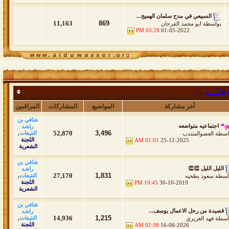
السبيعي في مدح سلمان الهميج...
11,163
869
بواسطة
ابو محمد الفرجان
03:28 PM
01-05-2022
أدبـيـة .:::
آخر مشاركة
المواضيع
المشاركات
المراقبين
شافي بن
اجتماعيه متواضعه
راشد
52,870
3,496
النتيفات
,
اسطة
العضوالمنتدب
اللجنة
01:01 AM
25-12-2025
الشعرية
شافي بن
الليل الليل 👏👏
راشد
27,170
1,831
النتيفات
,
اسطة
سعود بطحيه
اللجنة
10:45 PM
30-10-2019
الشعرية
شافي بن
قصيدة من رجل الاعمال يوسف...
راشد
14,936
1,215
النتيفات
,
اسطة
فهد الغريري
اللجنة
02:38 AM
16-06-2026