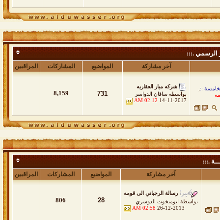
 الرسمي .:::
آخر مشاركة
المواضيع
المشاركات
المراقبين
شركه ميار العقاريه
خامسة ::
,
8,159
731
بواسطة
ساقان الدواسر
مة
02:12 AM
14-11-2017
ــة .:::
آخر مشاركة
المواضيع
المشاركات
المراقبين
رسالة الرجباني الى قومه
806
28
بواسطة
ابومبخوت الدوسري
02:58 AM
26-12-2013