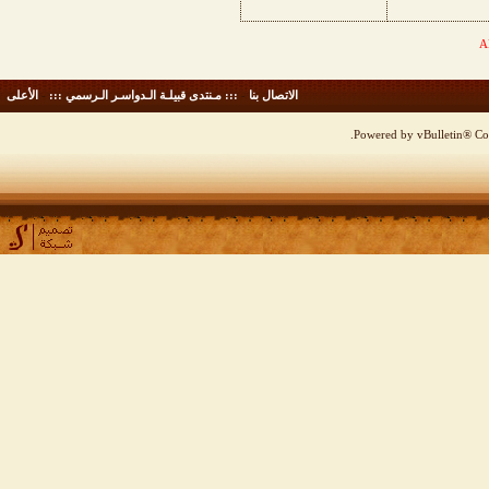
الاتصال بنا
-
::: مـنتدى قبيلـة الـدواسـر الـرسمي :::
-
الأعلى
Powered by vBulletin® Cop