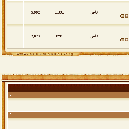
خاص
1,391
5,992
خاص
858
2,023