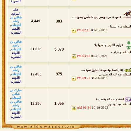
الشعرية
قناة
الموقع
,
قصيدة من دوسر إلى شماس بصوت...
شافي بن
4,449
383
راشد
النتيفات
,
اسطة
ماء السماء
اللجنة
02:15 PM
03-05-2018
الشعرية
شافي بن
عزايم التالين جا فيها بلا
راشد
51,826
5,379
النتيفات
,
اسطة
بوابراهيم
اللجنة
03:46 PM
04-06-2024
الشعرية
شافي بن
(((( قصة وقصيدة للشيخ سيف...
راشد
12,485
975
النتيفات
,
اسطة
عبدالله الدوسريي
اللجنة
09:22 PM
31-01-2018
الشعرية
مبارك بن
شافي
النتيفات
,
قصة مضحكة وقصيدة
شافي بن
13,396
1,366
اسطة
بعيدالهقاوي
راشد
01:24 AM
10-10-2022
النتيفات
,
اللجنة
الشعرية