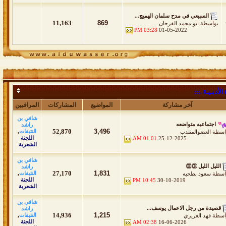
السبيعي في مدح سلمان الهميج...
11,163
869
بواسطة
ابو محمد الفرجان
03:28 PM
01-05-2022
أدبـيـة .:::
آخر مشاركة
المواضيع
المشاركات
المراقبين
شافي بن
اجتماعيه متواضعه
راشد
52,870
3,496
النتيفات
,
اسطة
العضوالمنتدب
اللجنة
01:01 AM
25-12-2025
الشعرية
شافي بن
الليل الليل 👏👏
راشد
27,170
1,831
النتيفات
,
اسطة
سعود بطحيه
اللجنة
10:45 PM
30-10-2019
الشعرية
شافي بن
قصيدة من رجل الاعمال يوسف...
راشد
14,936
1,215
النتيفات
,
اسطة
فهد الغريري
اللجنة
02:38 AM
16-06-2026