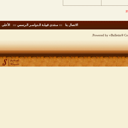
الاتصال بنا
-
::: مـنتدى قبيلـة الـدواسـر الـرسمي :::
-
الأعلى
Powered by vBulletin® Cop