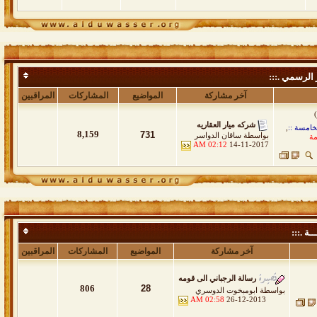
 الرسمي .:::
آخر مشاركة
المواضيع
المشاركات
المراقبين
شركه ميار العقاريه
خامسة ::
,
8,159
731
بواسطة
ساقان الدواسر
مة
02:12 AM
14-11-2017
ــة .:::
آخر مشاركة
المواضيع
المشاركات
المراقبين
رسالة الرجباني الى قومه
806
28
بواسطة
ابومبخوت الدوسري
02:58 AM
26-12-2013