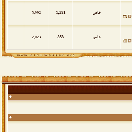
خاص
1,391
5,992
خاص
858
2,023