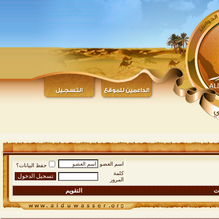
اسم العضو
حفظ البيانات؟
كلمة
المرور
ات
التقويم