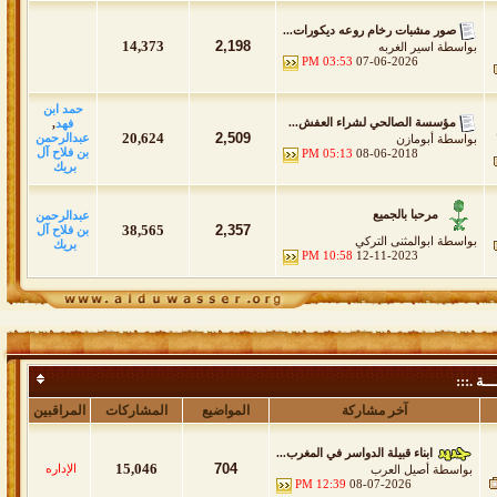
صور مشبات رخام روعه ديكورات...
14,373
2,198
بواسطة
اسير الغربه
03:53 PM
07-06-2026
حمد ابن
مؤسسة الصالحي لشراء العفش...
فهد
,
20,624
2,509
عبدالرحمن
بواسطة
أبومازن
بن فلاح آل
05:13 PM
08-06-2018
بريك
مرحبا بالجميع
عبدالرحمن
38,565
2,357
بن فلاح آل
بواسطة
ابوالمثنى التركي
بريك
10:58 PM
12-11-2023
ــة .:::
آخر مشاركة
المواضيع
المشاركات
المراقبين
ابناء قبيلة الدواسر في المغرب...
15,046
704
الإداره
بواسطة
أصيل العرب
12:39 PM
08-07-2026