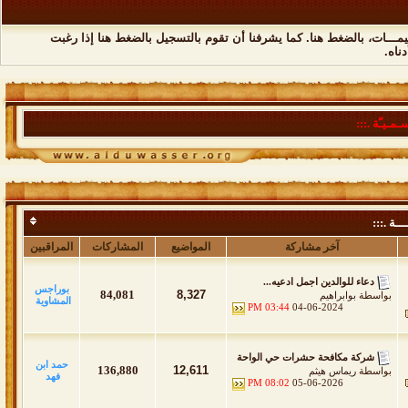
مـــات،
بالضغط هنا
. كما يشرفنا أن تقوم
بالتسجيل بالضغط هنا
إذا رغبت
ناه.
ـمـيـّة .:::
ــة .:::
آخر مشاركة
المواضيع
المشاركات
المراقبين
دعاء للوالدين اجمل ادعيه...
بوراجس
84,081
8,327
بواسطة
بوابراهيم
المشاوية
03:44 PM
04-06-2024
شركة مكافحة حشرات حي الواحة
حمد ابن
136,880
12,611
بواسطة
ريماس هيثم
فهد
08:02 PM
05-06-2026