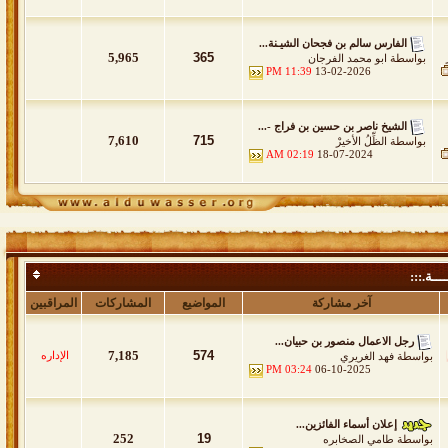
الفارس سالم بن فجحان الشيـنة...
5,965
365
بواسطة
ابو محمد الفرجان
11:39 PM
13-02-2026
الشيخ ناصر بن حسين بن فراج -...
7,610
715
بواسطة
الظِّلُ الأخيرْ
02:19 AM
18-07-2024
ـــة.:::
آخر مشاركة
المواضيع
المشاركات
المراقبين
رجل الاعمال منصور بن حبيان...
7,185
574
ي تنشر لأول مره عبره وجميع الحقوق محفوظة .
الإداره
بواسطة
فهد الغريري
03:24 PM
06-10-2025
إعلان أسماء الفائزين...
252
19
بواسطة
طامي الصخابره