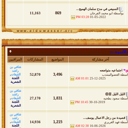
السبيعي في مدح سلمان الهميج...
11,163
869
بواسطة
ابو محمد الفرجان
03:28 PM
01-05-2022
أدبـيـة .:::
آخر مشاركة
المواضيع
المشاركات
المراقبين
شافي بن
اجتماعيه متواضعه
راشد
52,870
3,496
النتيفات
,
اسطة
العضوالمنتدب
اللجنة
01:01 AM
25-12-2025
الشعرية
شافي بن
الليل الليل 👏👏
راشد
27,170
1,831
النتيفات
,
اسطة
سعود بطحيه
اللجنة
10:45 PM
30-10-2019
الشعرية
شافي بن
قصيدة من رجل الاعمال يوسف...
راشد
14,936
1,215
النتيفات
,
اسطة
فهد الغريري
اللجنة
02:38 AM
16-06-2026