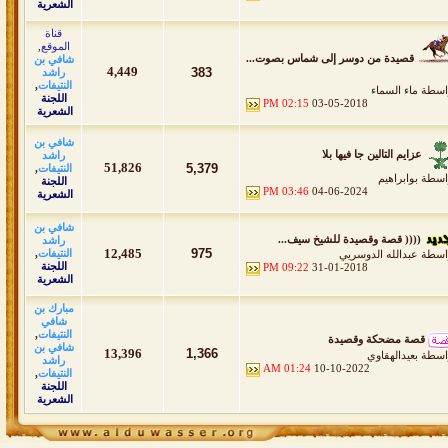
الشعرية
قناة
الموقع
,
قصيدة من دوسر إلى شماس بصوت...
شافي بن
4,449
383
راشد
النتيفات
,
اسطة
ماء السماء
اللجنة
02:15 PM
03-05-2018
الشعرية
شافي بن
عزايم التالين جا فيها بلا
راشد
51,826
5,379
النتيفات
,
اسطة
بوابراهيم
اللجنة
03:46 PM
04-06-2024
الشعرية
شافي بن
(((( قصة وقصيدة للشيخ سيف...
راشد
12,485
975
النتيفات
,
اسطة
عبدالله الدوسريي
اللجنة
09:22 PM
31-01-2018
الشعرية
مبارك بن
شافي
النتيفات
,
قصة مضحكة وقصيدة
شافي بن
13,396
1,366
اسطة
بعيدالهقاوي
راشد
01:24 AM
10-10-2022
النتيفات
,
اللجنة
الشعرية