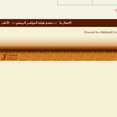
الاتصال بنا
-
::: مـنتدى قبيلـة الـدواسـر الـرسمي :::
-
الأعلى
Powered by vBulletin® Cop