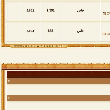
خاص
1,391
5,992
خاص
858
2,023