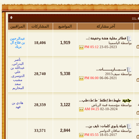
 .:::
آخر مشاركة
المواضيع
المشاركات
المراقبين
فطائر مقلية هشة وخفيفة |...
عبدالرحمن
18,406
1,919
بن فلاح آل
بواسطة
الياسمينا
بريك
05:12 PM
23-05-2023
نآصر
البدراني
,
عبدالله بن
مـــــبــــاريـــــــــات...
علي
28,740
5,338
بواسطة
سيف2013
الدوسري
,
06:00 PM
06-06-2021
مشبب
سعد
المخاريم
طھط±ظƒظٹط¨ ط؛ط±ظپ...
هادي بن
28,359
3,122
بواسطة
مؤسسة قمة الرياض
فهد
04:25 AM
02-10-2024
ه 154
شيلة يابوي كلمات: نايف بن...
33,571
2,844
بواسطة
ساقان الدواسر
05:55 PM
18-05-2017