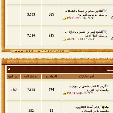
الفارس سالم بن فجحان الشيـنة...
5,965
365
بواسطة
ابو محمد الفرجان
11:39 PM
13-02-2026
الشيخ ناصر بن حسين بن فراج -...
7,610
715
بواسطة
الظِّلُ الأخيرْ
02:19 AM
18-07-2024
ـــة.:::
آخر مشاركة
المواضيع
المشاركات
المراقبين
رجل الاعمال منصور بن حبيان...
7,185
574
الإداره
خاص باللقاءات والمواضيع الخاصة والتغطيات بموقع الدواسر الرسمي والتي تنشر لأو
بواسطة
فهد الغريري
03:24 PM
06-10-2025
إعلان أسماء الفائزين...
252
19
بواسطة
طامي الصخابره