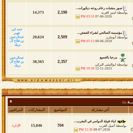
صور مشبات رخام روعه ديكورات...
14,373
2,198
بواسطة
اسير الغربه
03:53 PM
07-06-2026
حمد ابن
مؤسسة الصالحي لشراء العفش...
فهد
,
20,624
2,509
عبدالرحمن
بواسطة
أبومازن
بن فلاح آل
05:13 PM
08-06-2018
بريك
مرحبا بالجميع
عبدالرحمن
38,565
2,357
بن فلاح آل
بواسطة
ابوالمثنى التركي
بريك
10:58 PM
12-11-2023
ــة .:::
آخر مشاركة
المواضيع
المشاركات
المراقبين
ابناء قبيلة الدواسر في المغرب...
15,046
704
الإداره
بواسطة
أصيل العرب
12:39 PM
08-07-2026