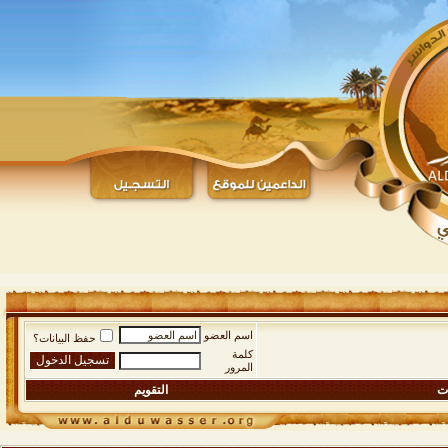
اسم العضو
حفظ البيانات؟
كلمة
المرور
ات
التقويم