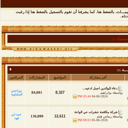
مـــات،
بالضغط هنا
. كما يشرفنا أن تقوم
بالتسجيل بالضغط هنا
إذا رغبت
ناه.
ـمـيـّة .:::
ــة .:::
آخر مشاركة
المواضيع
المشاركات
المراقبين
دعاء للوالدين اجمل ادعيه...
بوراجس
84,081
8,327
بواسطة
بوابراهيم
المشاوية
03:44 PM
04-06-2024
شركة مكافحة حشرات حي الواحة
حمد ابن
136,880
12,611
بواسطة
ريماس هيثم
فهد
08:02 PM
05-06-2026