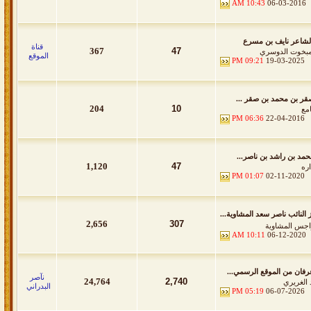
10:43 AM
06-03-2016
لشاعر نايف بن مسرع
قناة
367
47
مبخوت الدوسري
الموقع
09:21 PM
19-03-2025
قر بن محمد بن صقر ...
204
10
امع
06:36 PM
22-04-2016
حمد بن راشد بن ناصر...
1,120
47
اره
01:07 PM
02-11-2020
 النائب ناصر سعد المشاوية...
2,656
307
اجس المشاوية
10:11 AM
06-12-2020
فان من الموقع الرسمي...
نآصر
24,764
2,740
 الغريري
البدراني
05:19 PM
06-07-2026