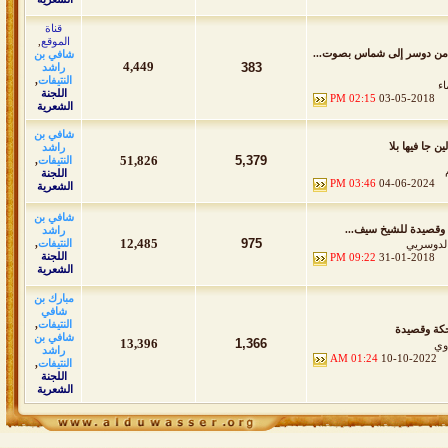
قناة
الموقع
,
من دوسر إلى شماس بصوت...
شافي بن
4,449
383
راشد
النتيفات
,
اء
اللجنة
02:15 PM
03-05-2018
الشعرية
شافي بن
ين جا فيها بلا
راشد
51,826
5,379
النتيفات
,
اللجنة
03:46 PM
04-06-2024
الشعرية
شافي بن
 وقصيدة للشيخ سيف...
راشد
12,485
975
النتيفات
,
الدوسريي
اللجنة
09:22 PM
31-01-2018
الشعرية
مبارك بن
شافي
النتيفات
,
ة وقصيدة
شافي بن
13,396
1,366
اوي
راشد
01:24 AM
10-10-2022
النتيفات
,
اللجنة
الشعرية