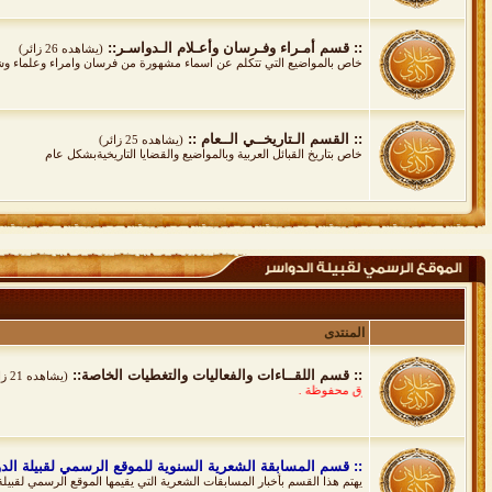
:: قسم أمـراء وفـرسان وأعـلام الـدواسـر::
(يشاهده 26 زائر)
خاص بالمواضيع التي تتكلم عن اسماء مشهورة من فرسان وامراء وعلماء وشع
:: القسم الـتاريخــي الــعام ::
(يشاهده 25 زائر)
خاص بتاريخ القبائل العربية وبالمواضيع والقضايا التاريخيةبشكل عام
المنتدى
:: قسم اللقــاءات والفعاليات والتغطيات الخاصة::
(يشاهده 21 زائر)
ع الحقوق محفوظة .
:: قسم المسابقة الشعرية السنوية للموقع الرسمي لقبيلة الد
يهتم هذا القسم بأخبار المسابقات الشعرية التي يقيمها الموقع الرسمي لقبيلة