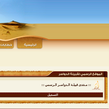
::: مـنتدى قبيلـة الـدواسـر الـرسمي :::
التسجيل