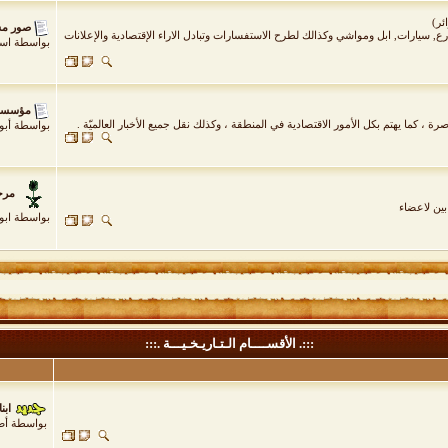
صور مش
, سيارات, ابل ومواشي وكذالك لطرح الاستفسارات وتبادل الاراء الإقتصادية والإعلانات
بواسطة
اسي
مؤسسة 
، كما يهتم بكل الأمور الاقتصادية في المنطقة ، وكذلك نقل جميع الأخبار العالميّة .
بواسطة
أبو
مرحب
بين لاعضاء
بواسطة
ابو
:::. الأقســــام الـتـاريـخـيـــة .:::
ابن
بواسطة
أص