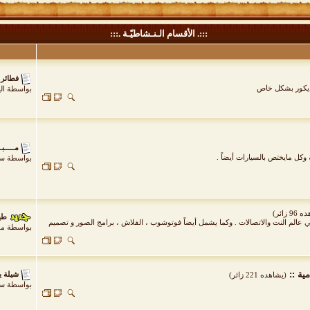
:::. الأقسام الـنـشاطيّـة .:::
فطائر 
لديكور بشكل خاص
بواسطة
ال
مـــــبـ
وكل مايختص بالسيارات أيضاً .
بواسطة
سيف
9 زائر)
طھط±ظ
الم النت والاتصالات . وكما يشمل أيضاً فوتوشوب ، الفلاش ، برامج الصور و تصميم
بواسطة
مؤ
ية ::
شيلة ي
(يشاهده 221 زائر)
بواسطة
سا