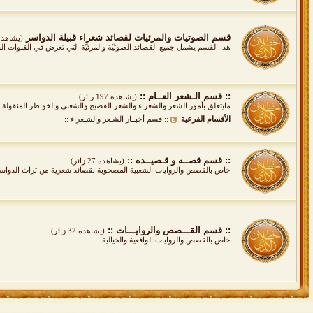
قسم الصوتيات والمرئيات لقصائد شعراء قبيلة الدواسر
(يشاهده 143 زا
هذا القسم يشمل جميع القصائد الصوتيّة والمرئيّة التي تعرض في القنوات ال
:: قسم الـشعر العــام ::
(يشاهده 197 زائر)
مايتعلق بأمور الشعر والشعراء والشعر الفصيح والشعبي والخواطر المنقولة و
الأقسام الفرعية
:
:: قسم أخبــار الشـعر والشـعراء ::
:: قسم قصــه و قـصيــده ::
(يشاهده 27 زائر)
خاص بالقصص والروايات الشعبية المصحوبة بقصائد شعرية من تراث الدواسر خ
:: قسم القـــصص والروايـــات ::
(يشاهده 32 زائر)
خاص بالقصص والروايات الواقعية والخيالية