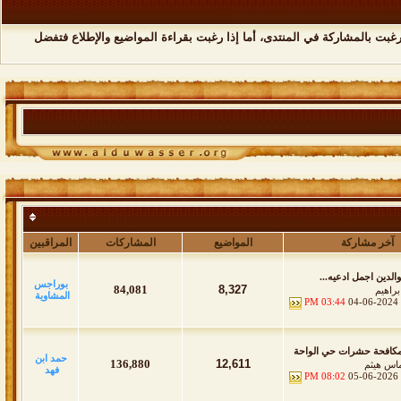
رغبت بالمشاركة في المنتدى، أما إذا رغبت بقراءة المواضيع والإطلاع فتفضل
آخر مشاركة
المواضيع
المشاركات
المراقبين
والدين اجمل ادعيه...
بوراجس
84,081
8,327
براهيم
المشاوية
03:44 PM
04-06-2024
كافحة حشرات حي الواحة
حمد ابن
136,880
12,611
اس هيثم
فهد
08:02 PM
05-06-2026