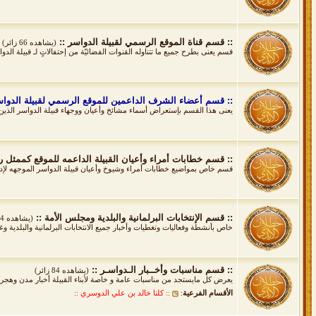
:: قسم قناة الموقع الرسمي لقبيلة الدواسر ::
(يشاهده 66 زائر)
قسم يعنى بطرح جميع ما تتناوله القنوات الفضائيّة من إحتفالاتٍ لـ قبيلة الدوا
:: قسم أعضاء الشرف الداعمين للموقع الرسمي لقبيلة الدواس
يعنى هذا القسم بإستعراض أسماء مشائخ وأعيان ووجهاء قبيلة الدواسر الذين 
:: قسم خطابات أمراء وأعيان القبيلة الداعمه للموقع كممثل ر
قسم خاص بمواضيع خطابات أمراء وشيوخ وأعيان قبيلة الدواسر الموجهه لإدا
:: قسم الإنتخابات البرلمانية والبلدية ومجلس الأمة ::
(يشاهده 34 زائر)
خاص بأنشطة وفعاليات وتغطيات وأخبار جميع الانتخابات البرلمانية والبلدية وغير
:: قسم مناسبات وأخــبار الـدواسـر ::
(يشاهده 84 زائر)
يعرض كل مايستجد من مناسبات عامة و خاصة لأبناء القبيلة أخبار مدن وهجر قب
الأقسام الفرعية
:
:: كلنا خالد بن علي الدوسري ::