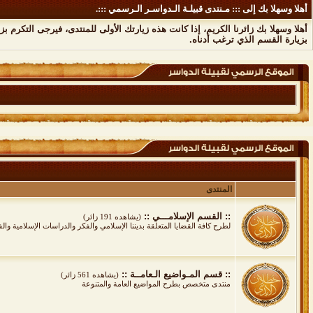
أهلا وسهلا بك إلى ::: مـنتدى قبيلـة الـدواسـر الـرسمي :::.
أهلا وسهلا بك زائرنا الكريم، إذا كانت هذه زيارتك الأولى للمنتدى، فيرجى التكرم بز
بزيارة القسم الذي ترغب أدناه.
المنتدى
:: القسم الإسلامـــي ::
(يشاهده 191 زائر)
لطرح كافة القضايا المتعلقة بديننا الإسلامي والفكر والدراسات الإسلامية وال
:: قسم المـواضيع الـعامــة ::
(يشاهده 561 زائر)
منتدى متخصص بطرح المواضيع العامة والمتنوعة