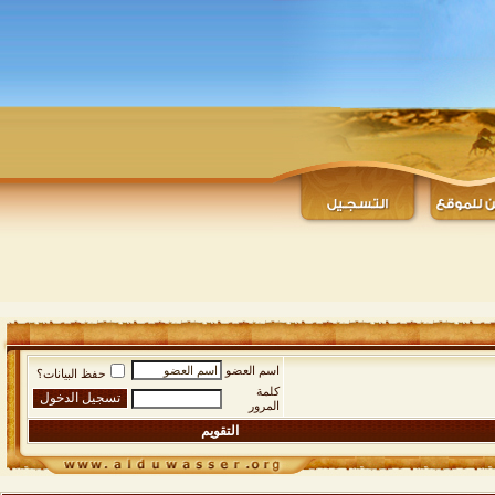
اسم العضو
حفظ البيانات؟
كلمة
المرور
التقويم