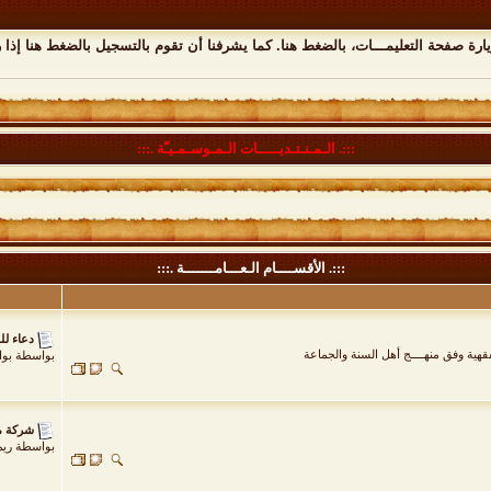
يارة صفحة التعليمـــات،
بالضغط هنا
. كما يشرفنا أن تقوم
بالتسجيل بالضغط هنا
إذا 
:::. الـمـنـتـديـــــات الـمـوسـمـيـّة .:::
:::. الأقســــام الـعـــامـــــــة .:::
دعاء لل
فقهية وفق منهــــج أهل السنة والجماعة
بواسطة
بوا
شركة م
بواسطة
ريم