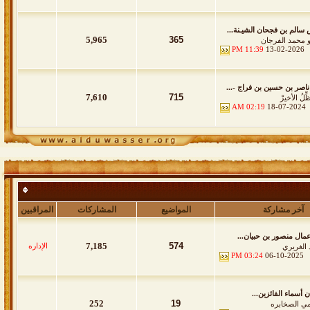
 سالم بن فجحان الشيـنة...
5,965
365
و محمد الفرجان
11:39 PM
13-02-2026
ناصر بن حسين بن فراج -...
7,610
715
ِّلُ الأخيرْ
02:19 AM
18-07-2024
آخر مشاركة
المواضيع
المشاركات
المراقبين
مال منصور بن حبيان...
7,185
574
الإداره
 الغريري
03:24 PM
06-10-2025
ن أسماء الفائزين...
252
19
ي الصخابره