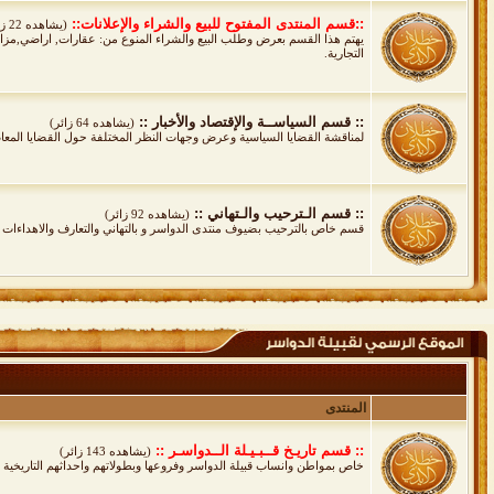
::قسم المنتدى المفتوح للبيع والشراء والإعلانات::
(يشاهده 22 زائر)
يهتم هذا القسم بعرض وطلب البيع والشراء المنوع من: عقارات, اراضي,مزارع
التجارية.
:: قسم السياســة والإقتصاد والأخبار ::
(يشاهده 64 زائر)
لمناقشة القضايا السياسية وعرض وجهات النظر المختلفة حول القضايا المعاصرة 
:: قسم الـترحيب والـتهاني ::
(يشاهده 92 زائر)
قسم خاص بالترحيب بضيوف منتدى الدواسر و بالتهاني والتعارف والاهداءات 
المنتدى
:: قسم تاريـخ قــبـيـلة الــدواسـر ::
(يشاهده 143 زائر)
خاص بمواطن وانساب قبيلة الدواسر وفروعها وبطولاتهم واحداثهم التاريخية