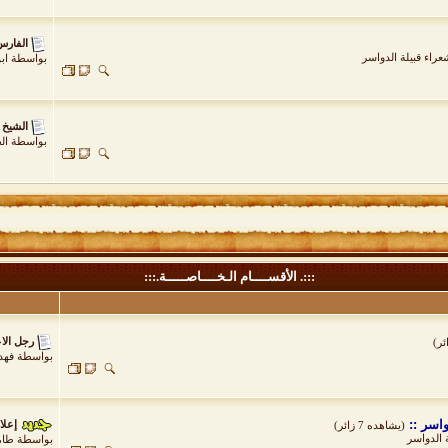
الفارس
راء قبيلة الدواسر
بواسطة
اب
الشيخ 
بواسطة
الظ
:::. الأقســــام الـخــــاصـــــة.:::
رجل الاع
بواسطة
فهد
واسر ::
إعلا
(يشاهده 7 زائر)
 الدواسر
بواسطة
طام