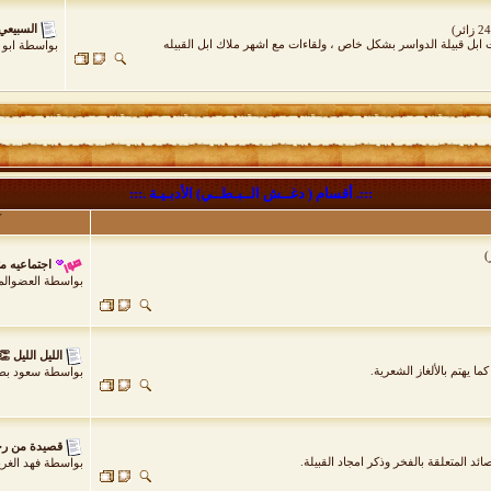
السبيعي
ات ابل قبيلة الدواسر بشكل خاص ، ولقاءات مع اشهر ملاك ابل القبيله
بواسطة
ابو
:::. أقسام ( دغــش الــبـطــي) الأدبـيـة .:::
اجتماعيه م
بواسطة
العضوالم
الليل الليل 👏
 يهتم بالألغاز الشعرية.
بواسطة
سعود بط
قصيدة من رج
 المتعلقة بالفخر وذكر امجاد القبيلة.
بواسطة
فهد الغر