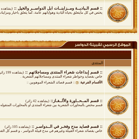
:: قسم الـباديــة ومــزاينــات ابل الدواســر والخيل ::
(يشاهده 24 زائر)
يختص في كل مايتعلق بحياة البادية وهواياتهم عامة، كما يتعلق باخبار ومزاين
المنتدى
:: قسم إبداعات شعراء المنتدى ومساجلاتهم ::
(يشاهده 199 زائر)
خاص بقصايد وخواطر شعراء المنتدى ومساجلاتهم الشعرية .
الأقسام الفرعية
:
:: قسم قصائد الشعراء الموهوبين ::
:: قسم المــحــاورة والألــغـاز::
(يشاهده 42 زائر)
قسم مختص بالمحاورات الشعرية بين شعراء المنتدى او بالمحاورات المنقوله كما
:: قسم قصايد مدح وفخـر في الــدواسـر ::
(يشاهده 105 زائر)
خاص بقصائد شعراء القبيلة وغيرهم في مدح قبيلة الدواسر ، و قسم كل القصائد