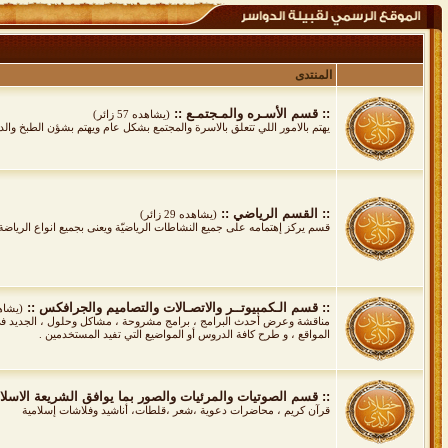
المنتدى
:: قسم الأسـره والمـجتمـع ::
(يشاهده 57 زائر)
يهتم بالامور اللي تتعلق بالاسرة والمجتمع بشكل عام ويهتم بشؤن الطبخ وا
:: القسم الرياضي ::
(يشاهده 29 زائر)
قسم يركز إهتمامه على جميع النشاطات الرياضيّة ويعنى بجميع انواع الرياضة 
:: قسم الـكمبيوتــر والاتصـالات والتصاميم والجرافكس ::
(يشاهده 6
مناقشة وعرض أحدث البرامج ، برامج مشروحة ، مشاكل وحلول ، الجديد في ع
المواقع ، و طرح كافة الدروس أو المواضيع التي تفيد المستخدمين .
:: قسم الصوتيات والمرئيات والصور بما يوافق الشريعة الاسلام
قرآن كريم ، محاضرات دعوية ،شعر ،قلطات، أناشيد وفلاشات إسلامية