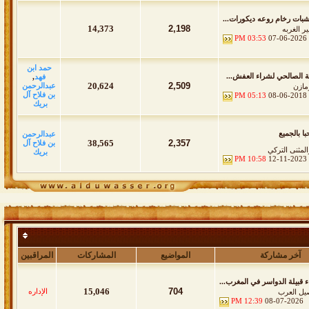
بات رخام روعه ديكورات...
14,373
2,198
ر الغربه
03:53 PM
07-06-2026
حمد ابن
الصالحي لشراء العفش...
فهد
,
20,624
2,509
عبدالرحمن
مازن
بن فلاح آل
05:13 PM
08-06-2018
بريك
ا بالجميع
عبدالرحمن
38,565
2,357
بن فلاح آل
المثنى التركي
بريك
10:58 PM
12-11-2023
آخر مشاركة
المواضيع
المشاركات
المراقبين
اء قبيلة الدواسر في المغرب...
15,046
704
الإداره
يل العرب
12:39 PM
08-07-2026