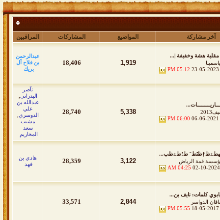
آخر مشاركة
المواضيع
المشاركات
المراقبين
مقلية هشة وخفيفة |...
عبدالرحمن
18,406
1,919
بن فلاح آل
ياسمينا
بريك
05:12 PM
23-05-2023
نآصر
البدراني
,
عبدالله بن
ـــاريـــــــــات...
علي
28,740
5,338
2013
الدوسري
,
06:00 PM
06-06-2021
مشبب
سعد
المخاريم
ƒظٹط¨ ط؛ط±ظپ...
هادي بن
28,359
3,122
سسة قمة الرياض
فهد
04:25 AM
02-10-2024
ابوي كلمات: نايف بن...
33,571
2,844
قان الدواسر
05:55 PM
18-05-2017