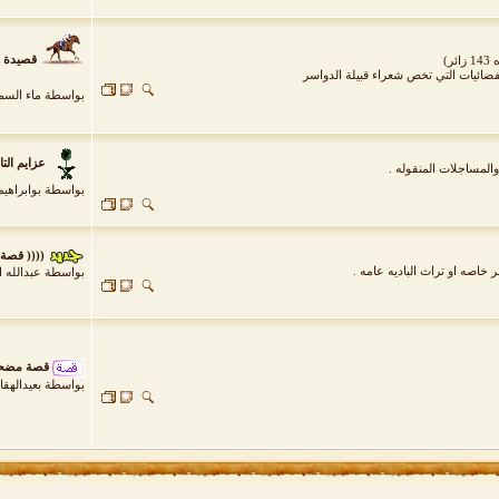
قصيدة 
ئر)
فضائيات التي تخص شعراء قبيلة الدواسر
بواسطة
ماء السم
عزايم التال
المساجلات المنقوله .
بواسطة
بوابراهيم
(((( قصة
اصه او تراث الباديه عامه .
بواسطة
عبدالله 
قصة مضحك
بواسطة
بعيدالهق