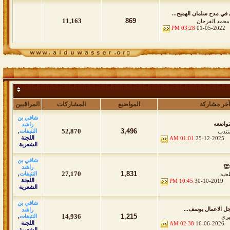
 في مدح سلمان الهميج...
11,163
869
 محمد الفرجان
03:28 PM
01-05-2022
آخر مشاركة
المواضيع
المشاركات
المراقبين
شافي بن
تواضعه
راشد
52,870
3,496
النتيفات
,
نتدب
اللجنة
01:01 AM
25-12-2025
الشعرية
شافي بن
👏
راشد
27,170
1,831
النتيفات
,
حيه
اللجنة
10:45 PM
30-10-2019
الشعرية
شافي بن
ل الاعمال يوسف...
راشد
14,936
1,215
النتيفات
,
يري
اللجنة
02:38 AM
16-06-2026
الشعرية