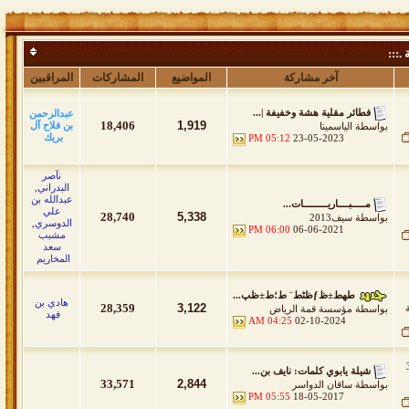
 .:::
آخر مشاركة
المواضيع
المشاركات
المراقبين
فطائر مقلية هشة وخفيفة |...
عبدالرحمن
18,406
1,919
بن فلاح آل
بواسطة
الياسمينا
بريك
05:12 PM
23-05-2023
نآصر
البدراني
,
عبدالله بن
مـــــبــــاريـــــــــات...
علي
28,740
5,338
بواسطة
سيف2013
الدوسري
,
06:00 PM
06-06-2021
مشبب
سعد
المخاريم
طھط±ظƒظٹط¨ ط؛ط±ظپ...
هادي بن
28,359
3,122
بواسطة
مؤسسة قمة الرياض
فهد
04:25 AM
02-10-2024
31
شيلة يابوي كلمات: نايف بن...
33,571
2,844
بواسطة
ساقان الدواسر
05:55 PM
18-05-2017