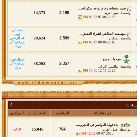
صور مشبات رخام روعه ديكورات...
14,373
2,198
بواسطة
اسير الغربه
03:53 PM
07-06-2026
حمد ابن
مؤسسة الصالحي لشراء العفش...
فهد
,
20,624
2,509
عبدالرحمن
بواسطة
أبومازن
بن فلاح آل
05:13 PM
08-06-2018
بريك
مرحبا بالجميع
عبدالرحمن
38,565
2,357
بن فلاح آل
بواسطة
ابوالمثنى التركي
بريك
10:58 PM
12-11-2023
ــة .:::
آخر مشاركة
المواضيع
المشاركات
المراقبين
ابناء قبيلة الدواسر في المغرب...
15,046
704
الإداره
بواسطة
أصيل العرب
12:39 PM
08-07-2026