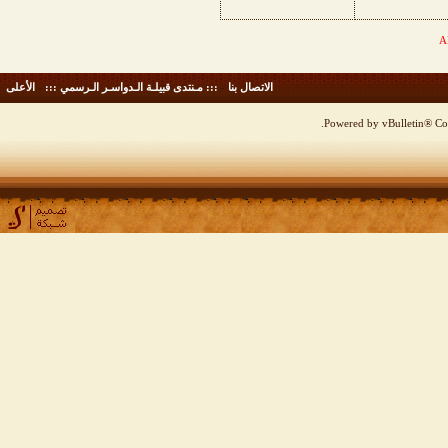
الاتصال بنا
-
::: مـنتدى قبيلـة الـدواسـر الـرسمي :::
-
الأعلى
Powered by vBulletin® Cop