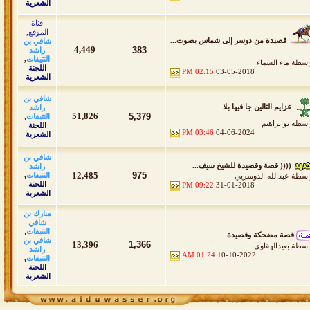
الشعرية
قناة
الموقع
,
قصيدة من دوسر إلى شماس بصوت...
شافي بن
4,449
383
راشد
النتيفات
,
اسطة
ماء السماء
اللجنة
02:15 PM
03-05-2018
الشعرية
شافي بن
عزايم التالين جا فيها بلا
راشد
51,826
5,379
النتيفات
,
اسطة
بوابراهيم
اللجنة
03:46 PM
04-06-2024
الشعرية
شافي بن
(((( قصة وقصيدة للشيخ سيف...
راشد
12,485
975
النتيفات
,
اسطة
عبدالله الدوسريي
اللجنة
09:22 PM
31-01-2018
الشعرية
مبارك بن
شافي
النتيفات
,
قصة مضحكة وقصيدة
شافي بن
13,396
1,366
اسطة
بعيدالهقاوي
راشد
01:24 AM
10-10-2022
النتيفات
,
اللجنة
الشعرية