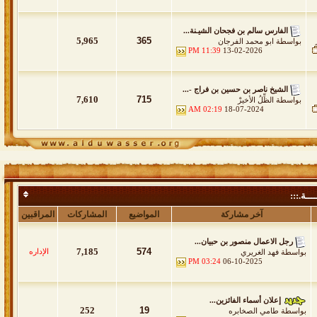
الفارس سالم بن فجحان الشيـنة...
5,965
365
بواسطة
ابو محمد الفرجان
11:39 PM
13-02-2026
الشيخ ناصر بن حسين بن فراج -...
7,610
715
بواسطة
الظِّلُ الأخيرْ
02:19 AM
18-07-2024
ـــة.:::
آخر مشاركة
المواضيع
المشاركات
المراقبين
رجل الاعمال منصور بن حبيان...
7,185
574
الإداره
خاص باللقاءات والمواضيع الخاصة والتغطيات بموقع الدواسر الرسمي والتي تنشر لأول
بواسطة
فهد الغريري
03:24 PM
06-10-2025
إعلان أسماء الفائزين...
252
19
بواسطة
طامي الصخابره