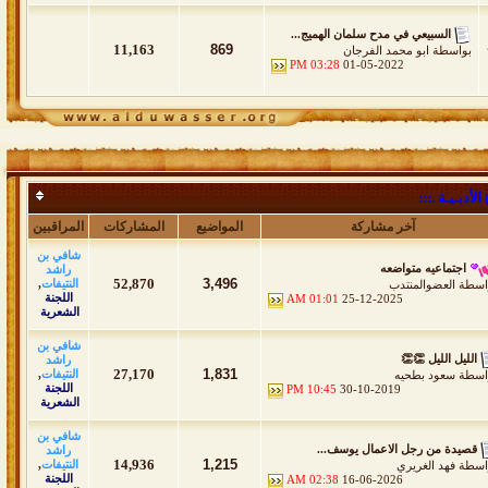
السبيعي في مدح سلمان الهميج...
11,163
869
بواسطة
ابو محمد الفرجان
03:28 PM
01-05-2022
أدبـيـة .:::
آخر مشاركة
المواضيع
المشاركات
المراقبين
شافي بن
اجتماعيه متواضعه
راشد
52,870
3,496
النتيفات
,
اسطة
العضوالمنتدب
اللجنة
01:01 AM
25-12-2025
الشعرية
شافي بن
الليل الليل 👏👏
راشد
27,170
1,831
النتيفات
,
اسطة
سعود بطحيه
اللجنة
10:45 PM
30-10-2019
الشعرية
شافي بن
قصيدة من رجل الاعمال يوسف...
راشد
14,936
1,215
النتيفات
,
اسطة
فهد الغريري
اللجنة
02:38 AM
16-06-2026