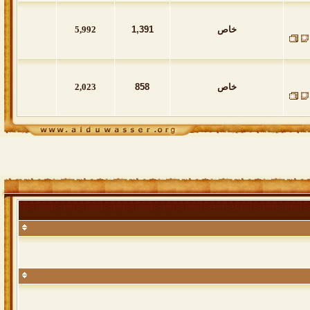
خاص
1,391
5,992
خاص
858
2,023