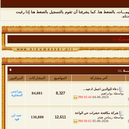
مـــات،
بالضغط هنا
. كما يشرفنا أن تقوم
بالتسجيل بالضغط هنا
إذا رغبت
ناه.
ـمـيـّة .:::
ــة .:::
آخر مشاركة
المواضيع
المشاركات
المراقبين
دعاء للوالدين اجمل ادعيه...
بوراجس
84,081
8,327
بواسطة
بوابراهيم
المشاوية
03:44 PM
04-06-2024
شركة مكافحة حشرات حي الواحة
حمد ابن
136,880
12,611
بواسطة
ريماس هيثم
فهد
08:02 PM
05-06-2026