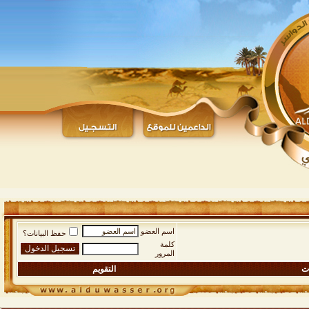
اسم العضو
حفظ البيانات؟
كلمة
المرور
ات
التقويم