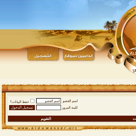
اسم العضو
حفظ البيانات؟
كلمة المرور
ات
التقويم