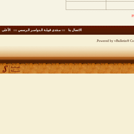
الاتصال بنا
-
::: مـنتدى قبيلـة الـدواسـر الـرسمي :::
-
الأعلى
Powered by vBulletin® Cop