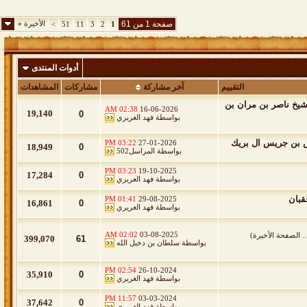
صفحة 1 من 61
الأخيرة
»
>
51
11
3
2
1
أدوات المنتدى
التقييم
آخر مشاركة
مشاركات
المشاهدات
يخ ناصر بن مران بن
02:38 AM
16-06-2026
19,140
0
بواسطة
فهد الغريري
س بن جريس ال بريك
03:22 PM
27-01-2026
18,949
0
بواسطة
المراسل502
03:23 PM
19-10-2025
17,284
0
بواسطة
فهد الغريري
قبان
01:41 PM
29-08-2025
16,861
0
بواسطة
فهد الغريري
02:02 AM
03-08-2025
..
الصفحة الأخيرة
)
399,070
61
بواسطة
سلطان بن دخيل الله
02:54 PM
26-10-2024
35,910
0
بواسطة
فهد الغريري
11:57 PM
03-03-2024
37,642
0
بواسطة
فهد الغريري