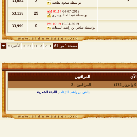
33,684
2
بواسطة
سعود بطحيه
01:14 AM
04-07-2019
53,158
29
بواسطة
عبدالله الدوسري
10:19 PM
19-04-2019
33,999
0
بواسطة
شافي بن راشد النتيفات
صفحة 1 من 61
الأخيرة
»
>
51
11
3
2
1
لآن
المراقبين
المراقبين : 2
شافي بن راشد النتيفات
,
اللجنة الشعرية