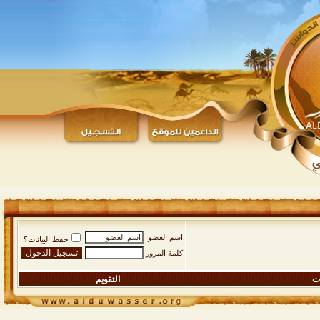
اسم العضو
حفظ البيانات؟
كلمة المرور
ات
التقويم