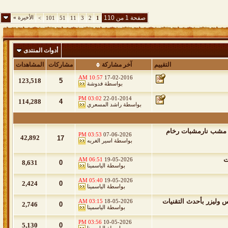
صفحة 1 من 110
الأخيرة
»
>
101
51
11
3
2
1
أدوات المنتدى
التقييم
آخر مشاركة
مشاركات
المشاهدات
10:57 AM
17-02-2016
123,518
5
بواسطة
فدوشة
03:02 PM
22-01-2014
114,288
4
بواسطة
راشد المسعري
 مشب نارمشبات رخام
03:53 PM
07-06-2026
42,892
17
بواسطة
اسير الغربه
ت
06:51 AM
19-05-2026
8,631
0
بواسطة
الياسمينا
05:40 AM
19-05-2026
2,424
0
بواسطة
الياسمينا
 وليزر بأحدث التقنيات
03:15 AM
18-05-2026
2,746
0
بواسطة
الياسمينا
03:56 PM
10-05-2026
5,130
0