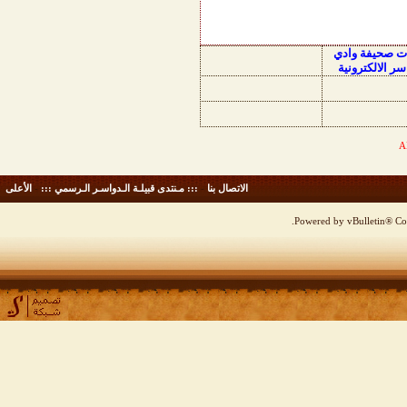
ات صحيفة وادي
سر الالكترونية
الاتصال بنا
-
::: مـنتدى قبيلـة الـدواسـر الـرسمي :::
-
الأعلى
Powered by vBulletin® Cop