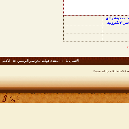
ات صحيفة وادي
سر الالكترونية
الاتصال بنا
-
::: مـنتدى قبيلـة الـدواسـر الـرسمي :::
-
الأعلى
Powered by vBulletin® Cop