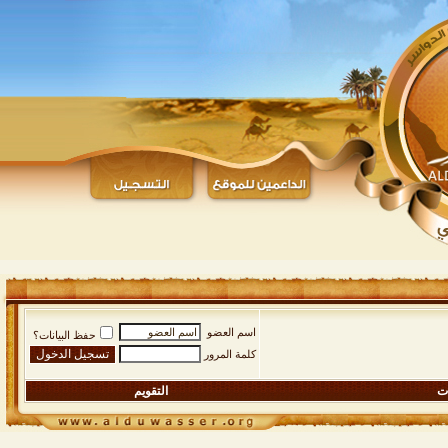
اسم العضو
حفظ البيانات؟
كلمة المرور
ات
التقويم