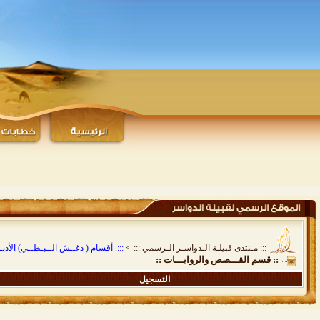
::: مـنتدى قبيلـة الـدواسـر الـرسمي :::
>
:::. أقسام ( دغــش الــبـطــي) الأدبـيـ
:: قسم القـــصص والروايـــات ::
التسجيل