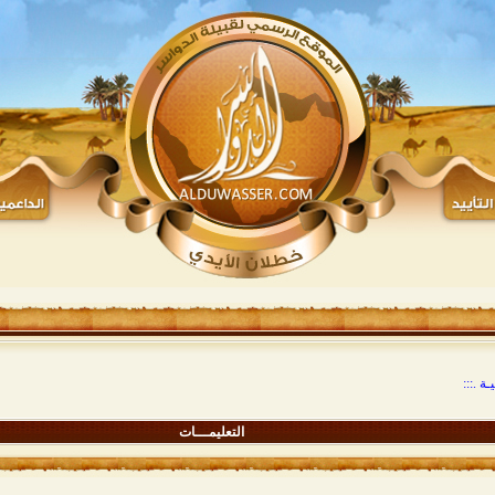
ة .:::
التعليمـــات