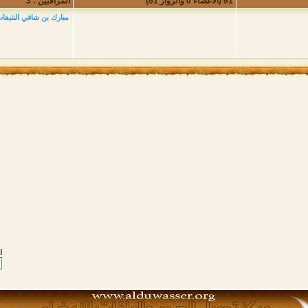
61 (الأعضاء 0 والزوار 61)
المراقبين : 3
مبارك بن شافي النتيفا
ا