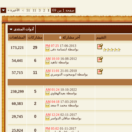
صفحة 1 من 69
الأخيرة
»
>
51
11
3
2
1
أدوات المنتدى
التقييم
آخر مشاركة
مشاركات
المشاهدات
07:25 PM
17-06-2013
173,221
29
بواسطة
ابتسامة دفى
10:10 AM
16-08-2012
54,441
6
بواسطة
تناهيد
11:01 AM
21-01-2010
57,715
11
بواسطة
ابومبخوت الدوسري
01:24 AM
10-10-2022
230,299
5
بواسطة
بعيدالهقاوي
04:18 AM
17-03-2019
60,383
2
بواسطة
محمد 0 سعد
12:24 AM
02-11-2017
29,745
0
بواسطة
ساقان الدواسر
05:02 PM
01-11-2017
25,924
0