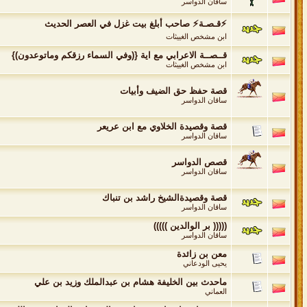
ساقان الدواسر
⚡قـصـة⚡ صاحب أبلغ بيت غزل في العصر الحديث
ابن مشخص الغييثات
قــصــة الاعرابي مع اية {(وفي السماء رزقكم وماتوعدون)}
ابن مشخص الغييثات
قصة حفظ حق الضيف وأبيات
ساقان الدواسر
قصة وقصيدة الخلاوي مع ابن عريعر
ساقان الدواسر
قصص الدواسر
ساقان الدواسر
قصة وقصيدةالشيخ راشد بن تنباك
ساقان الدواسر
((((( بر الوالدين )))))
ساقان الدواسر
معن بن زائدة
يحيى الودعاني
ماحدث بين الخليفة هشام بن عبدالملك وزيد بن علي
العماني