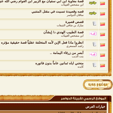
قصة معاوية ابن ابي سفيان مع الزبير ابن العوام رضي الله عنه
ابن مشخص الغييثات
قصه وقصيدة تسببت في مقتل المتنبي
ساقان الدواسر
قصص قصيرة
مبارك بن شافي النتيفات
قصة الطبيب الهندي د/ إيشآن
ابن مشخص الغييثات
انظروا ماذا فعل الإبن لأمه المتخلفة عقلياً قصة حقيقية مؤثره ت
راشد المسعري
أبصر من زرقاء اليمامة ..
بنت الذيب
منحني اياه ثمانين عاماً بدون فاتوره
كايده
خيارات العرض