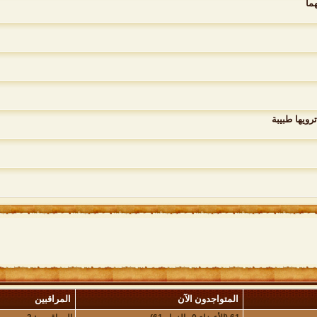
ما
رويها طبيبة
المتواجدون الآن
المراقبين