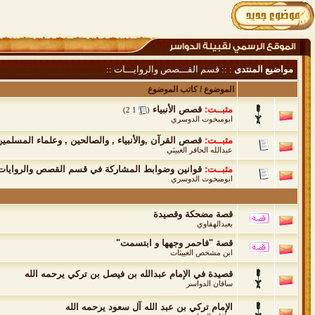
مواضيع المنتدى
: :: قسم القـــصص والروايـــات ::
الموضوع
/
كاتب الموضوع
مثبــت:
قصص الأنبياء
‏
)
2
1
(
ابومبخوت الدوسري
مثبــت:
قصص القرآن ,والأنبياء , والصالحين , وعلماء المسلمي
عبدالله الحافر الغييثي
مثبــت:
قوانين وضوابط المشاركة في قسم القصص والروايات
ابومبخوت الدوسري
قصة مضحكة وقصيدة
بعيدالهقاوي
قصة "فاحمر وجهها و ابتسمت"
ابن مشخص الغييثات
قصيدة في الإمام عبدالله بن فيصل بن تركي يرحمه الله
ساقان الدواسر
الإمام تركي بن عبد الله آل سعود يرحمه الله