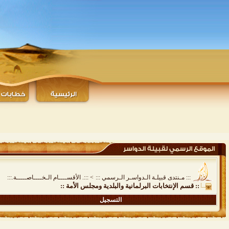
::: مـنتدى قبيلـة الـدواسـر الـرسمي :::
>
:::. الأقســــام الـخــــاصـــــة.:::
:: قسم الإنتخابات البرلمانية والبلدية ومجلس الأمة ::
التسجيل