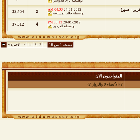
بواسطة
برق الدواسر
رير - صور).
04:33 AM
24-01-2012
33,454
2
بواسطة
خالد المشاويه
08:13 PM
20-01-2012
37,512
4
بواسطة
الدردور
صفحة 1 من 16
الأخيرة
»
>
11
3
2
1
المتواجدون الآن
7 (الأعضاء 0 والزوار 7)