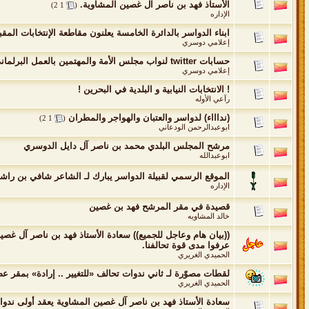
الأستاذ فهد بن ناصر آل غصين المشاوية.
‏
)
2
1
(
الإداره
ابناء الدواسر بالدائرة الخامسة يعلنون مقاطعة الإنتخابات ال
إعلامي دوسري
حسابات twitter لنواب مجلس الأمة والمهتمين بالعمل البرلماني من قبيلة الدواسر في دولة الكويت
إعلامي دوسري
! الانتخابات النيابية و البلدية في البحرين !
رآعي الأوله
(نداااء) لدواسر والعتبان والهواجر والمطران
‏
)
2
1
(
ابوعبدالرحمن الودعاني
مرشح المجلس البلدي محمد بن ناصر آل دايل الدوسري
ابوعبدالله
الموقع الرسمي لقبيلة الدواسر يبارك لـ الشاعر شافي بن راشد آل سوي
الإداره
قصيدة في مقر المرشح فهد بن غصين
خالد المشاويه
((بيان هام وعاجل للجميع)) سعادة الأستاذ فهد بن ناصر آل غصي
عرفوا مدى قوة تحالفنا.
الحميدي الغريري
لقطات مصوّرة لـ ثاني ندوات تحالف «للتغيير .. إرادة» بمقر 
الحميدي الغريري
سعادة الأستاذ فهد بن ناصر آل غصين المشاوية يعقد أولى ندوات