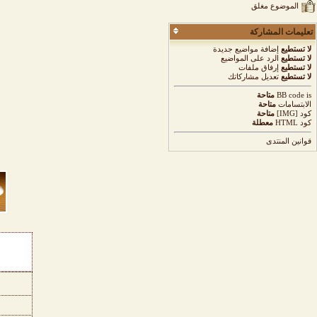
الموضوع مغلق
تعليمات المشاركة
لا تستطيع
إضافة مواضيع جديدة
لا تستطيع
الرد على المواضيع
لا تستطيع
إرفاق ملفات
لا تستطيع
تعديل مشاركاتك
is
BB code
متاحة
الابتسامات
متاحة
كود [IMG]
متاحة
كود HTML
معطلة
قوانين المنتدى