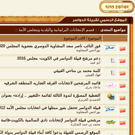
مواضيع المنتدى
: :: قسم الإنتخابات البرلمانية والبلدية ومجلس الأمة ::
الموضوع
/
كاتب الموضوع
فوز النائب ناصر سعد المشاوية الدوسري بعضوية المجلس 2020 للمرة الثانية على التوالي
بوراجس المشاوية
دعم مرشح قبيلة الدواسر في الكويت- مجلس 2016
أبو عبيد
كلمة محمد بن مناحي الغييثي
فهاد الغييثي
قائمه المرشحين لانتخابات الغرفه التجاريه المنطقه الشرقيه
ماعاد بدرى
التغطية المصوّرة لندوة الثالثة لقائمة «للتغيير .. إرادة» بعنوان "ر
الحميدي الغريري
قبيلة الدواسر تحتفل بفوز ممثلها في انتخابات مجلس الأمه 2012سعادة السيد حماد مناحي فهد الدوسري
بوراجس المشاوية
مرشحي قبيلة الدواسر لإنتخابات نادي السالمية بالكويت-قائمة أب
محمد بن حمد الشكرة
الموقع الرسمي للقبيلة يدعوا كافة أبناء قبيلة الدواسر بدولة