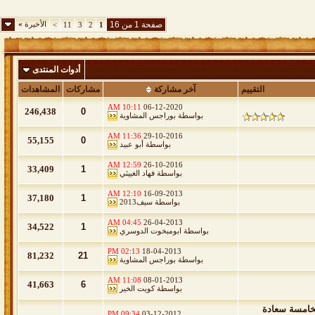
صفحة 1 من 16
الأخيرة
»
>
11
3
2
1
أدوات المنتدى
التقييم
آخر مشاركة
مشاركات
المشاهدات
10:11 AM
06-12-2020
246,438
0
بواسطة
بوراجس المشاوية
11:36 AM
29-10-2016
55,155
0
بواسطة
أبو عبيد
12:59 AM
26-10-2016
33,409
1
بواسطة
فهاد الغييثي
12:10 AM
16-09-2013
37,180
1
بواسطة
سيف2013
04:45 AM
26-04-2013
34,522
1
بواسطة
ابومبخوت الدوسري
02:13 PM
18-04-2013
81,232
21
بواسطة
بوراجس المشاوية
11:08 AM
08-01-2013
41,663
6
بواسطة
كويت الخير
الخامسة سعادة
09:34 PM
03-12-2012