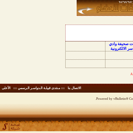
ات صحيفة وادي
سر الالكترونية
الاتصال بنا
-
::: مـنتدى قبيلـة الـدواسـر الـرسمي :::
-
الأعلى
Powered by vBulletin® Cop