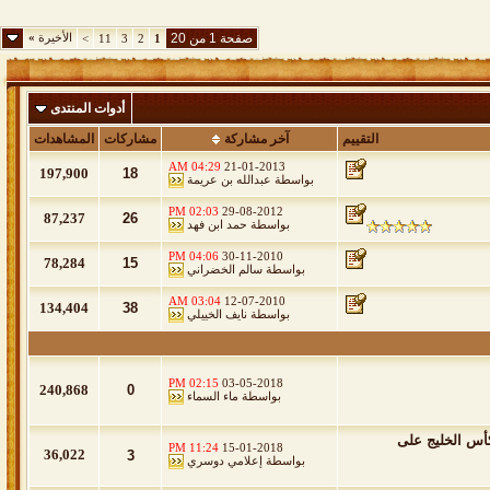
صفحة 1 من 20
الأخيرة
»
>
11
3
2
1
أدوات المنتدى
التقييم
آخر مشاركة
مشاركات
المشاهدات
04:29 AM
21-01-2013
197,900
18
بواسطة
عبدالله بن عريمة
02:03 PM
29-08-2012
87,237
26
بواسطة
حمد ابن فهد
04:06 PM
30-11-2010
78,284
15
بواسطة
سالم الخضراني
03:04 AM
12-07-2010
134,404
38
بواسطة
نايف الخييلي
02:15 PM
03-05-2018
240,868
0
بواسطة
ماء السماء
أس الخليج على
11:24 PM
15-01-2018
36,022
3
بواسطة
إعلامي دوسري