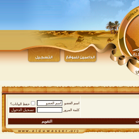
اسم العضو
حفظ البيانات؟
كلمة المرور
ات
التقويم