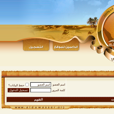
اسم العضو
حفظ البيانات؟
كلمة المرور
ات
التقويم