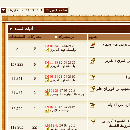
صفحة 1 من 29
الأخيرة
»
>
11
3
2
1
أدوات المنتدى
التقييم
آخر مشاركة
مشاركات
المشاهدات
ل وعدد من وجهاء
03:24 PM
06-10-2025
63,786
0
بواسطة
فهد الغريري
 المري ( تقرير
11:45 PM
12-04-2025
157,229
0
بواسطة
فهد الغريري
 )
08:24 PM
21-04-2019
70,241
0
بواسطة
فهد الغريري
 معجب بن فويران على
01:23 AM
17-05-2016
79,674
1
بواسطة
أبونواف الدوسري
لرسمي لقبيلة
02:17 PM
16-03-2016
69,700
1
بواسطة
الإداره
الفضائية الشعبية: كرسي
ونية القبلية
12:42 AM
30-07-2013
119,985
22
بواسطة
أحمد الغمّاس