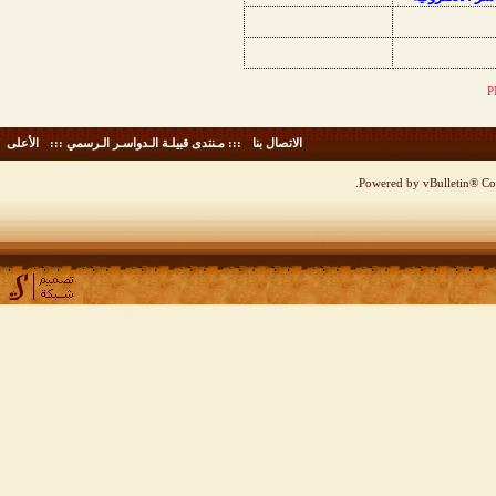
الاتصال بنا
-
::: مـنتدى قبيلـة الـدواسـر الـرسمي :::
-
الأعلى
Powered by vBulletin® Cop