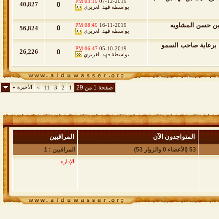
03:19 PM
07-12-2019
40,827
0
بواسطة
فهد الغريري
 بن حسن المشاويه
08:49 PM
16-11-2019
56,824
0
بواسطة
فهد الغريري
ن برعاية صاحب السمو
06:47 PM
05-10-2019
26,226
0
بواسطة
فهد الغريري
صفحة 1 من 29
الأخيرة
»
>
11
3
2
1
المتواجدون الآن
المراقبين
53 (الأعضاء 0 والزوار 53)
المراقبين : 1
الإداره