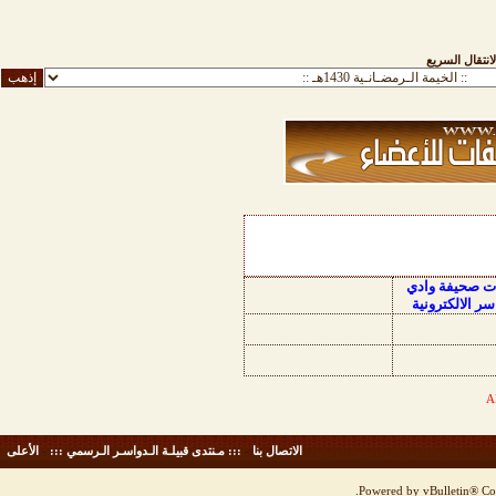
لانتقال السريع
ات صحيفة وادي
سر الالكترونية
الاتصال بنا
-
::: مـنتدى قبيلـة الـدواسـر الـرسمي :::
-
الأعلى
Powered by vBulletin® Cop