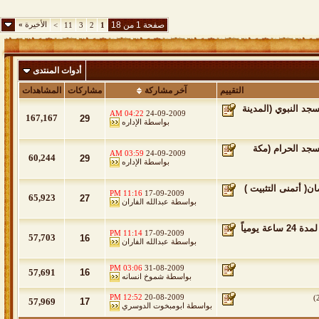
صفحة 1 من 18
الأخيرة
»
>
11
3
2
1
أدوات المنتدى
التقييم
آخر مشاركة
مشاركات
المشاهدات
 صلاة التراويح لهذا العام 1430هـ من المسجد النبوي (المدينة
04:22 AM
24-09-2009
167,167
29
بواسطة
الإداره
صلاة التراويح لهذا العام 1430هـ من المسجد الحرام (مكة
03:59 AM
24-09-2009
60,244
29
بواسطة
الإداره
( أتمنى التثبيت )
11:16 PM
17-09-2009
65,923
27
بواسطة
عبدالله الفاران
قناة الحرم المكي تعمل عبر الموقع الرسمي لقبيلة الدواسر العريقة لمدة 24 ساعة يومياً
11:14 PM
17-09-2009
57,703
16
بواسطة
عبدالله الفاران
03:06 PM
31-08-2009
57,691
16
بواسطة
شموخ انسانه
12:52 PM
20-08-2009
)
57,969
17
بواسطة
ابومبخوت الدوسري