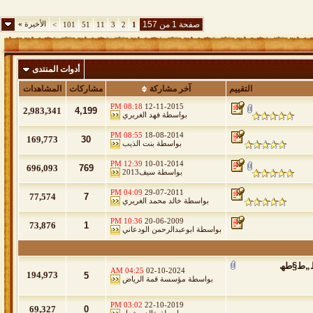
صفحة 1 من 157
الأخيرة
»
>
101
51
11
3
2
1
أدوات المنتدى
التقييم
آخر مشاركة
مشاركات
المشاهدات
08:18 PM
12-11-2015
2,983,341
4,199
بواسطة
فهد الغريري
08:55 PM
18-08-2014
169,773
30
بواسطة
بنت الذيب
12:39 PM
10-01-2014
696,093
769
بواسطة
سيف2013
04:09 PM
29-07-2011
77,574
7
بواسطة
خالد محمد الغريري
10:36 PM
20-06-2009
73,876
1
بواسطة
ابوعبدالرحمن الودعاني
ط¸ظ„ط§طھ
04:25 AM
02-10-2024
194,973
5
بواسطة
مؤسسة قمة الرياض
03:02 PM
22-10-2019
69,327
0