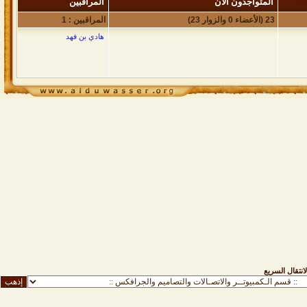
المتواجدون الآن
المراقبين
23 (الأعضاء 0 والزوار 23)
المراقبين : 1
هادي بن فهد
لانتقال السريع