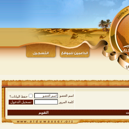
اسم العضو
حفظ البيانات؟
كلمة المرور
ات
التقويم