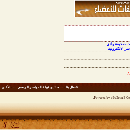
ات صحيفة وادي
سر الالكترونية
الاتصال بنا
-
::: مـنتدى قبيلـة الـدواسـر الـرسمي :::
-
الأعلى
Powered by vBulletin® Cop