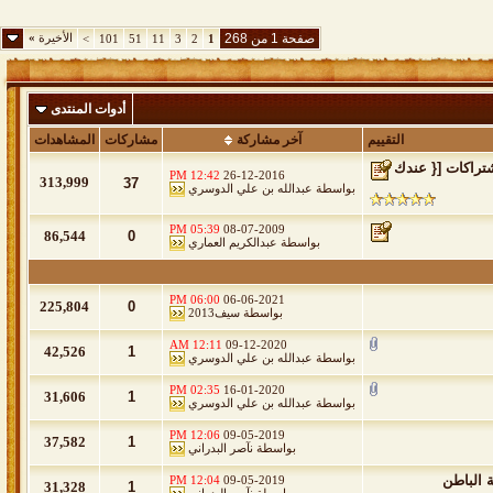
صفحة 1 من 268
الأخيرة
»
>
101
51
11
3
2
1
أدوات المنتدى
التقييم
آخر مشاركة
مشاركات
المشاهدات
تراكات [{ عندك
12:42 PM
26-12-2016
313,999
37
بواسطة
عبدالله بن علي الدوسري
05:39 PM
08-07-2009
86,544
0
بواسطة
عبدالكريم العماري
06:00 PM
06-06-2021
225,804
0
بواسطة
سيف2013
12:11 AM
09-12-2020
42,526
1
بواسطة
عبدالله بن علي الدوسري
02:35 PM
16-01-2020
31,606
1
بواسطة
عبدالله بن علي الدوسري
12:06 PM
09-05-2019
37,582
1
بواسطة
نآصر البدراني
 الباطن
12:04 PM
09-05-2019
31,328
1