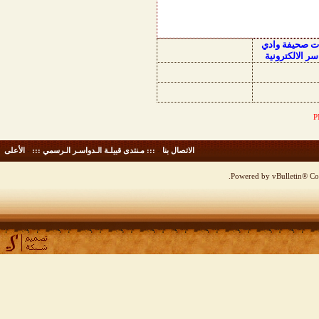
ات صحيفة وادي
سر الالكترونية
الاتصال بنا
-
::: مـنتدى قبيلـة الـدواسـر الـرسمي :::
-
الأعلى
Powered by vBulletin® Cop