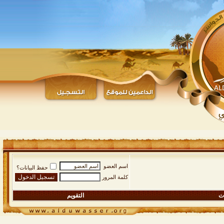
اسم العضو
حفظ البيانات؟
كلمة المرور
ات
التقويم