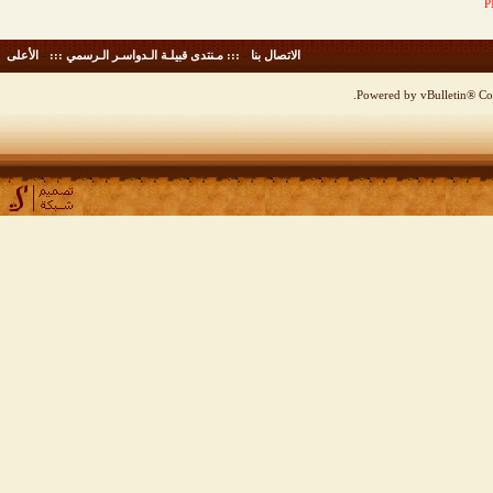
الاتصال بنا
-
::: مـنتدى قبيلـة الـدواسـر الـرسمي :::
-
الأعلى
Powered by vBulletin® Cop