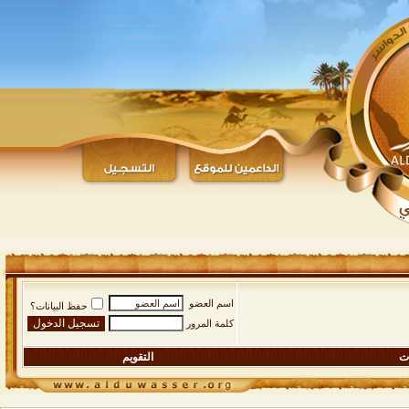
اسم العضو
حفظ البيانات؟
كلمة المرور
ات
التقويم