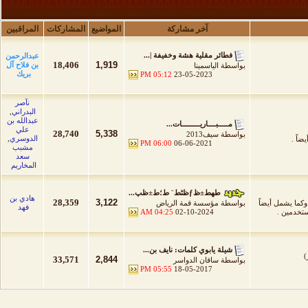
آخر مشاركة
المواضيع
المشاركات
المراقبين
فطائر مقلية هشة وخفيفة |...
عبدالرحمن
18,406
1,919
بن فلاح آل
بواسطة
الياسمينا
بريك
05:12 PM
23-05-2023
نآصر
البدراني
,
عبدالله بن
مـــــبــــاريـــــــــات...
علي
28,740
5,338
بواسطة
سيف2013
الدوسري
,
ضاً .
06:00 PM
06-06-2021
مشبب
سعد
المخاريم
طھط±ظƒظٹط¨ ط؛ط±ظپ...
هادي بن
28,359
3,122
كما يشمل أيضاً
بواسطة
مؤسسة قمة الرياض
فهد
ستخدمين .
02-10-2024
04:25 AM
شيلة يابوي كلمات: نايف بن...
33,571
2,844
بواسطة
ساقان الدواسر
05:55 PM
18-05-2017