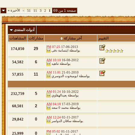
صفحة 1 من 69
الأخيرة
»
>
51
11
3
2
1
أدوات المنتدى
التقييم
آخر مشاركة
مشاركات
المشاهدات
07:25 PM
17-06-2013
174,050
29
بواسطة
ابتسامة دفى
10:10 AM
16-08-2012
54,582
6
بواسطة
تناهيد
11:01 AM
21-01-2010
57,855
11
بواسطة
ابومبخوت الدوسري
01:24 AM
10-10-2022
232,759
5
بواسطة
بعيدالهقاوي
04:18 AM
17-03-2019
60,501
2
بواسطة
محمد 0 سعد
12:24 AM
02-11-2017
29,842
0
بواسطة
ساقان الدواسر
05:02 PM
01-11-2017
25,999
0