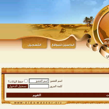
اسم العضو
حفظ البيانات؟
كلمة المرور
ات
التقويم