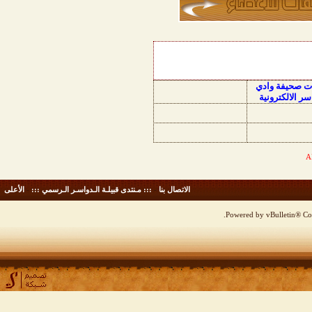
ات صحيفة وادي
سر الالكترونية
الاتصال بنا
-
::: مـنتدى قبيلـة الـدواسـر الـرسمي :::
-
الأعلى
Powered by vBulletin® Cop