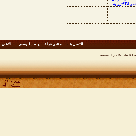
سر الالكترونية
الاتصال بنا
-
::: مـنتدى قبيلـة الـدواسـر الـرسمي :::
-
الأعلى
Powered by vBulletin® Cop