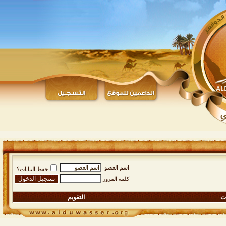
اسم العضو
حفظ البيانات؟
كلمة المرور
ات
التقويم