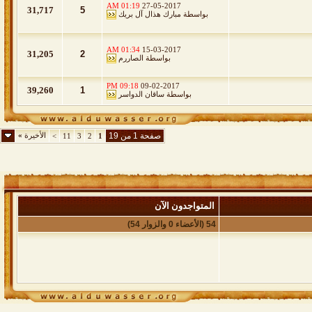
01:19 AM
27-05-2017
31,717
5
بواسطة
مبارك هذال آل بريك
01:34 AM
15-03-2017
31,205
2
بواسطة
الصاررم
09:18 PM
09-02-2017
39,260
1
بواسطة
ساقان الدواسر
صفحة 1 من 19
الأخيرة
»
>
11
3
2
1
المتواجدون الآن
54 (الأعضاء 0 والزوار 54)