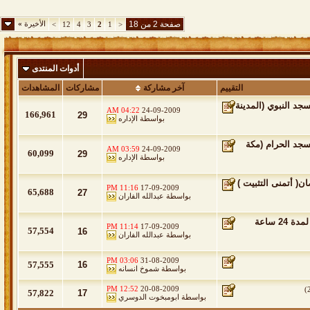
صفحة 2 من 18
الأخيرة
»
>
12
4
3
2
1
<
أدوات المنتدى
التقييم
آخر مشاركة
مشاركات
المشاهدات
 صلاة التراويح لهذا العام 1430هـ من المسجد النبوي (المدينة
04:22 AM
24-09-2009
166,961
29
بواسطة
الإداره
صلاة التراويح لهذا العام 1430هـ من المسجد الحرام (مكة
03:59 AM
24-09-2009
60,099
29
بواسطة
الإداره
( أتمنى التثبيت )
11:16 PM
17-09-2009
65,688
27
بواسطة
عبدالله الفاران
قناة الحرم المكي تعمل عبر الموقع الرسمي لقبيلة الدواسر العريقة لمدة 24 ساعة
11:14 PM
17-09-2009
57,554
16
بواسطة
عبدالله الفاران
03:06 PM
31-08-2009
57,555
16
بواسطة
شموخ انسانه
12:52 PM
20-08-2009
)
57,822
17
بواسطة
ابومبخوت الدوسري