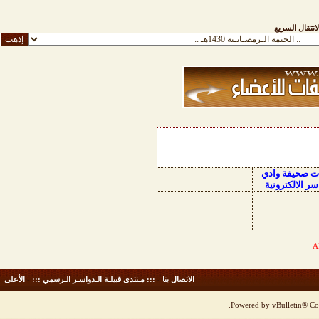
لانتقال السريع
ات صحيفة وادي
سر الالكترونية
الاتصال بنا
-
::: مـنتدى قبيلـة الـدواسـر الـرسمي :::
-
الأعلى
Powered by vBulletin® Cop