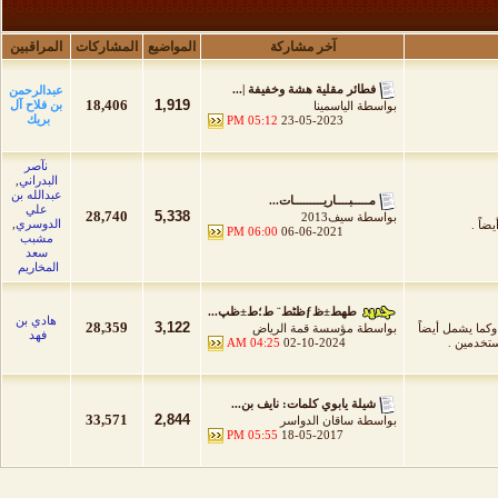
آخر مشاركة
المواضيع
المشاركات
المراقبين
فطائر مقلية هشة وخفيفة |...
عبدالرحمن
18,406
1,919
بن فلاح آل
بواسطة
الياسمينا
بريك
05:12 PM
23-05-2023
نآصر
البدراني
,
عبدالله بن
مـــــبــــاريـــــــــات...
علي
28,740
5,338
بواسطة
سيف2013
الدوسري
,
ضاً .
06:00 PM
06-06-2021
مشبب
سعد
المخاريم
طھط±ظƒظٹط¨ ط؛ط±ظپ...
هادي بن
28,359
3,122
كما يشمل أيضاً
بواسطة
مؤسسة قمة الرياض
فهد
ستخدمين .
02-10-2024
04:25 AM
شيلة يابوي كلمات: نايف بن...
33,571
2,844
بواسطة
ساقان الدواسر
05:55 PM
18-05-2017