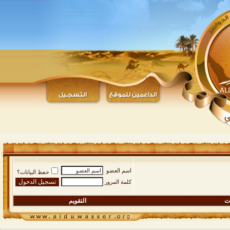
اسم العضو
حفظ البيانات؟
كلمة المرور
ات
التقويم