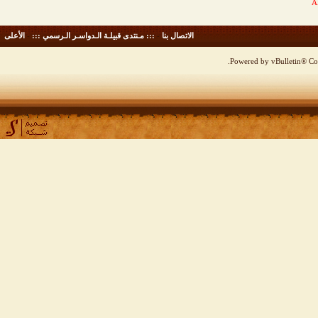
الاتصال بنا
-
::: مـنتدى قبيلـة الـدواسـر الـرسمي :::
-
الأعلى
Powered by vBulletin® Cop