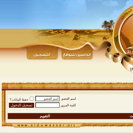
اسم العضو
حفظ البيانات؟
كلمة المرور
ات
التقويم