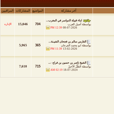
آخر مشاركة
المواضيع
المشاركات
المراقبين
ابناء قبيلة الدواسر في المغرب...
15,046
704
الإداره
بواسطة
أصيل العرب
12:39 PM
08-07-2026
الفارس سالم بن فجحان الشيـنة...
5,965
365
بواسطة
ابو محمد الفرجان
11:39 PM
13-02-2026
الشيخ ناصر بن حسين بن فراج -...
7,610
715
بواسطة
الظِّلُ الأخيرْ
02:19 AM
18-07-2024