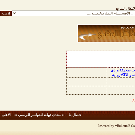
لانتقال السريع
ات صحيفة وادي
سر الالكترونية
الاتصال بنا
-
::: مـنتدى قبيلـة الـدواسـر الـرسمي :::
-
الأعلى
Powered by vBulletin® Cop