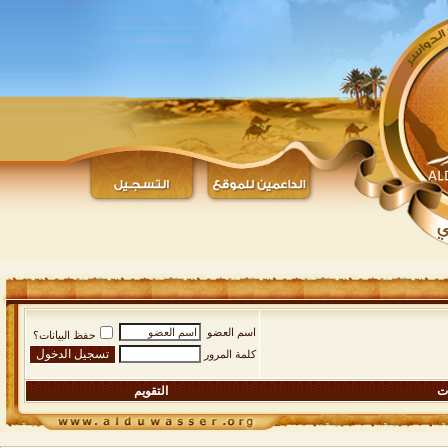
اسم العضو
حفظ البيانات؟
كلمة المرور
ات
التقويم