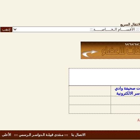
لانتقال السريع
ات صحيفة وادي
سر الالكترونية
الاتصال بنا
-
::: مـنتدى قبيلـة الـدواسـر الـرسمي :::
-
الأعلى