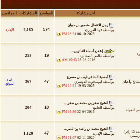
آخر مشاركة
المواضيع
المشاركات
المراقبين
رجل الاعمال منصور بن حبيان...
7,185
574
الإداره
بواسطة
فهد الغريري
03:24 PM
06-10-2025
إعلان أسماء الفائزين...
252
19
بواسطة
طامي الصخابره
10:43 AM
06-03-2016
أمسية الشاعر نايف بن مسرع
قناة
367
47
مشائخ وأعيان
بواسطة
ابومبخوت الدوسري
الموقع
09:21 PM
19-03-2025
الشيخ صقر بن محمد بن صقر ...
204
10
بواسطة
الجامع
 للقبيلة .
06:36 PM
22-04-2016
الشيخ محمد بن راشد بن ناصر...
 زائر)
1,120
47
بواسطة
الإداره
لرسمي.
01:07 PM
02-11-2020