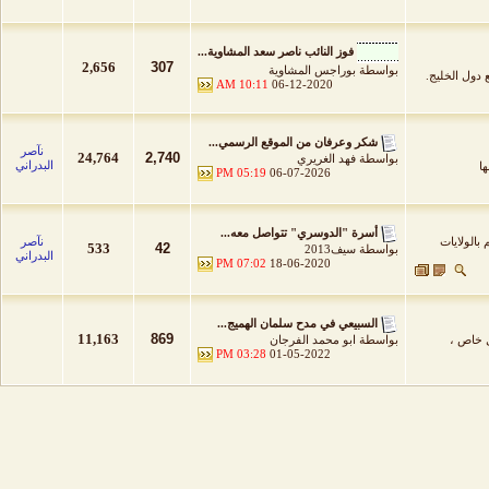
فوز النائب ناصر سعد المشاوية...
2,656
307
بواسطة
بوراجس المشاوية
ع دول الخليج.
10:11 AM
06-12-2020
شكر وعرفان من الموقع الرسمي...
نآصر
24,764
2,740
بواسطة
فهد الغريري
البدراني
ا
05:19 PM
06-07-2026
أسرة "الدوسري" تتواصل معه...
بالولايات
نآصر
533
42
بواسطة
سيف2013
البدراني
07:02 PM
18-06-2020
السبيعي في مدح سلمان الهميج...
11,163
869
ل خاص ،
بواسطة
ابو محمد الفرجان
03:28 PM
01-05-2022