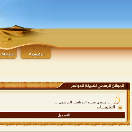
::: مـنتدى قبيلـة الـدواسـر الـرسمي :::
التعليمـــات
التسجيل