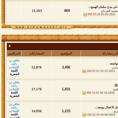
 في مدح سلمان الهميج...
11,163
869
 محمد الفرجان
03:28 PM
01-05-2022
آخر مشاركة
المواضيع
المشاركات
المراقبين
شافي بن
تواضعه
راشد
52,870
3,496
النتيفات
,
نتدب
اللجنة
01:01 AM
25-12-2025
الشعرية
شافي بن
👏
راشد
27,170
1,831
النتيفات
,
حيه
اللجنة
10:45 PM
30-10-2019
الشعرية
شافي بن
ل الاعمال يوسف...
راشد
14,936
1,215
النتيفات
,
يري
اللجنة
02:38 AM
16-06-2026
الشعرية