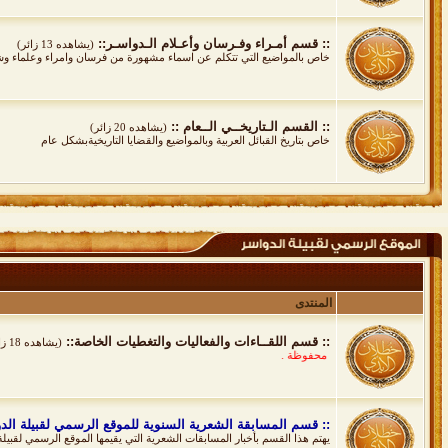
:: قسم أمـراء وفـرسان وأعـلام الـدواسـر::
(يشاهده 13 زائر)
خاص بالمواضيع التي تتكلم عن اسماء مشهورة من فرسان وامراء وعلماء وشع
:: القسم الـتاريخــي الــعام ::
(يشاهده 20 زائر)
خاص بتاريخ القبائل العربية وبالمواضيع والقضايا التاريخيةبشكل عام
المنتدى
:: قسم اللقــاءات والفعاليات والتغطيات الخاصة::
(يشاهده 18 زائر)
الحقوق محفوظة .
:: قسم المسابقة الشعرية السنوية للموقع الرسمي لقبيلة الد
يهتم هذا القسم بأخبار المسابقات الشعرية التي يقيمها الموقع الرسمي لقبيلة