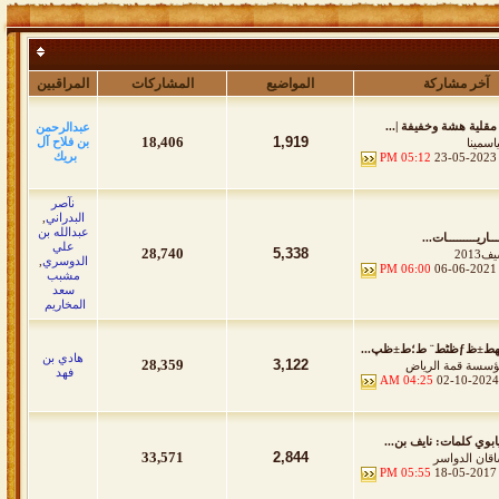
آخر مشاركة
المواضيع
المشاركات
المراقبين
مقلية هشة وخفيفة |...
عبدالرحمن
18,406
1,919
بن فلاح آل
ياسمينا
بريك
05:12 PM
23-05-2023
نآصر
البدراني
,
عبدالله بن
ـــاريـــــــــات...
علي
28,740
5,338
2013
الدوسري
,
06:00 PM
06-06-2021
مشبب
سعد
المخاريم
ƒظٹط¨ ط؛ط±ظپ...
هادي بن
28,359
3,122
سسة قمة الرياض
فهد
04:25 AM
02-10-2024
ابوي كلمات: نايف بن...
33,571
2,844
قان الدواسر
05:55 PM
18-05-2017