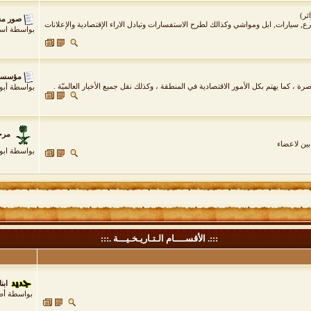
صور مش
, سيارات, ابل ومواشي وكذالك لطرح الاستفسارات وتبادل الاراء الإقتصادية والإعلانات
بواسطة
اسي
مؤسسة 
، كما يهتم بكل الأمور الاقتصادية في المنطقة ، وكذلك نقل جميع الأخبار العالميّة .
بواسطة
أبو
مرحب
بين لاعضاء
بواسطة
ابو
:::. الأقســــام الـتـاريـخـيـــة .:::
ابن
بواسطة
أص