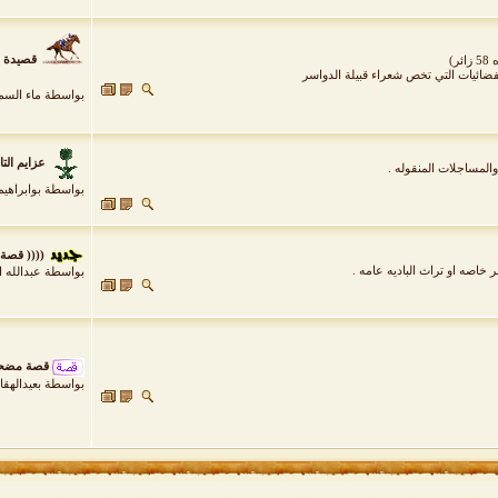
قصيدة 
ئر)
فضائيات التي تخص شعراء قبيلة الدواسر
بواسطة
ماء السم
عزايم التال
المساجلات المنقوله .
بواسطة
بوابراهيم
(((( قصة
اصه او تراث الباديه عامه .
بواسطة
عبدالله 
قصة مضحك
بواسطة
بعيدالهق