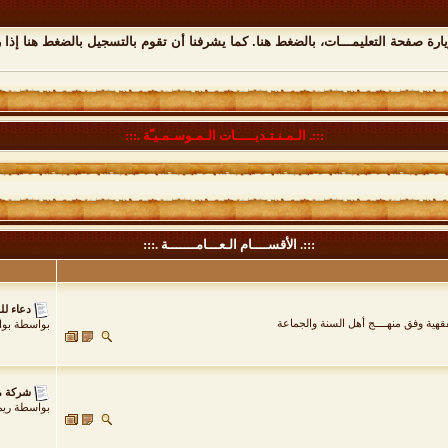
يارة صفحة التعليمـــات،
بالضغط هنا
. كما يشرفنا أن تقوم
بالتسجيل بالضغط هنا
إذا 
:::. الـمـنـتـديـــــات الـمـوسـمـيـّة .:::
:::. الأقســــام الـعـــامـــــــة .:::
دعاء لل
فقهية وفق منهــــج أهل السنة والجماعة
بواسطة
بوا
شركة م
بواسطة
ريم