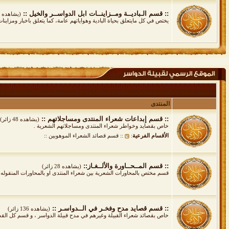
:: قسم الـباديــة ومــزاينــات ابل الدواســر والخيل ::
(يشاهده 15 زائر)
يختص في كل مايتعلق بحياة البادية وهواياتهم عامة، كما يتعلق باخبار ومزاين
المنتدى
:: قسم إبداعات شعراء المنتدى ومساجلاتهم ::
(يشاهده 48 زائر)
خاص بقصايد وخواطر شعراء المنتدى ومساجلاتهم الشعرية .
الأقسام الفرعية
:
:: قسم قصائد الشعراء الموهوبين ::
:: قسم المــحــاورة والألــغـاز::
(يشاهده 28 زائر)
قسم مختص بالمحاورات الشعرية بين شعراء المنتدى او بالمحاورات المنقوله كما
:: قسم قصايد مدح وفخـر في الــدواسـر ::
(يشاهده 136 زائر)
خاص بقصائد شعراء القبيلة وغيرهم في مدح قبيلة الدواسر ، و قسم كل القصائد