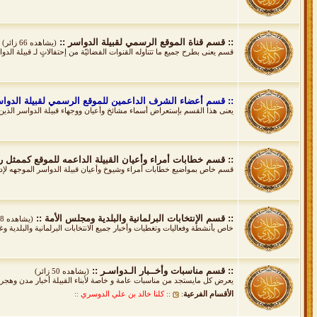
:: قسم قناة الموقع الرسمي لقبيلة الدواسر ::
(يشاهده 66 زائر)
قسم يعنى بطرح جميع ما تتناوله القنوات الفضائيّة من إحتفالاتٍ لـ قبيلة الدوا
:: قسم أعضاء الشرف الداعمين للموقع الرسمي لقبيلة الدواس
يعنى هذا القسم بإستعراض أسماء مشائخ وأعيان ووجهاء قبيلة الدواسر الذين 
:: قسم خطابات أمراء وأعيان القبيلة الداعمه للموقع كممثل ر
قسم خاص بمواضيع خطابات أمراء وشيوخ وأعيان قبيلة الدواسر الموجهه لإدا
:: قسم الإنتخابات البرلمانية والبلدية ومجلس الأمة ::
(يشاهده 8 زائر)
خاص بأنشطة وفعاليات وتغطيات وأخبار جميع الانتخابات البرلمانية والبلدية وغير
:: قسم مناسبات وأخــبار الـدواسـر ::
(يشاهده 50 زائر)
يعرض كل مايستجد من مناسبات عامة و خاصة لأبناء القبيلة أخبار مدن وهجر قب
الأقسام الفرعية
:
:: كلنا خالد بن علي الدوسري ::