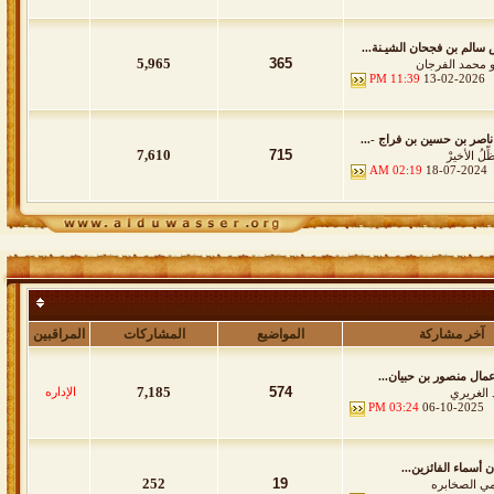
 سالم بن فجحان الشيـنة...
5,965
365
و محمد الفرجان
11:39 PM
13-02-2026
ناصر بن حسين بن فراج -...
7,610
715
ِّلُ الأخيرْ
02:19 AM
18-07-2024
آخر مشاركة
المواضيع
المشاركات
المراقبين
مال منصور بن حبيان...
7,185
574
الإداره
 الغريري
03:24 PM
06-10-2025
ن أسماء الفائزين...
252
19
ي الصخابره