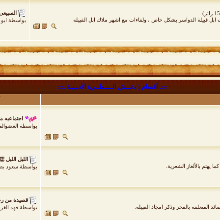
السبيعي
ات ابل قبيلة الدواسر بشكل خاص ، ولقاءات مع اشهر ملاك ابل القبيله
بواسطة
ابو
:::. أقسام ( دغــش الــبـطــي) الأدبـيـة .:::
اجتماعيه م
بواسطة
العضوالم
الليل الليل 👏
 يهتم بالألغاز الشعرية.
بواسطة
سعود بط
قصيدة من رج
 المتعلقة بالفخر وذكر امجاد القبيلة.
بواسطة
فهد الغر