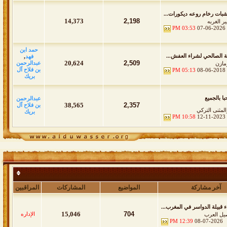
بات رخام روعه ديكورات...
14,373
2,198
ر الغربه
03:53 PM
07-06-2026
حمد ابن
الصالحي لشراء العفش...
فهد
,
20,624
2,509
عبدالرحمن
مازن
بن فلاح آل
05:13 PM
08-06-2018
بريك
ا بالجميع
عبدالرحمن
38,565
2,357
بن فلاح آل
المثنى التركي
بريك
10:58 PM
12-11-2023
آخر مشاركة
المواضيع
المشاركات
المراقبين
اء قبيلة الدواسر في المغرب...
15,046
704
الإداره
يل العرب
12:39 PM
08-07-2026