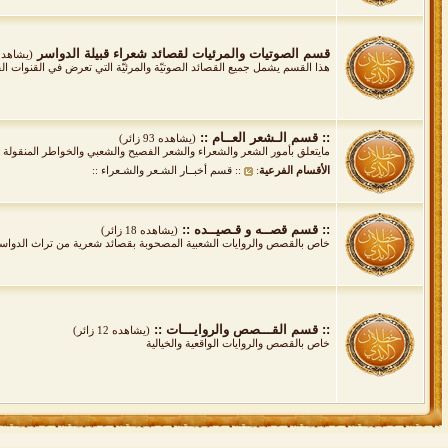
قسم الصوتيات والمرئيات لقصائد شعراء قبيلة الدواسر
(يشاهده 58 زا
هذا القسم يشمل جميع القصائد الصوتيّة والمرئيّة التي تعرض في القنوات ال
:: قسم الـشعر العــام ::
(يشاهده 93 زائر)
مايتعلق بأمور الشعر والشعراء والشعر الفصيح والشعبي والخواطر المنقولة و
الأقسام الفرعية
:
:: قسم أخبــار الشـعر والشـعراء ::
:: قسم قصــه و قـصيــده ::
(يشاهده 18 زائر)
خاص بالقصص والروايات الشعبية المصحوبة بقصائد شعرية من تراث الدواسر خ
:: قسم القـــصص والروايـــات ::
(يشاهده 12 زائر)
خاص بالقصص والروايات الواقعية والخيالية