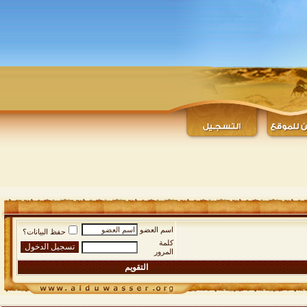
اسم العضو
حفظ البيانات؟
كلمة
المرور
التقويم