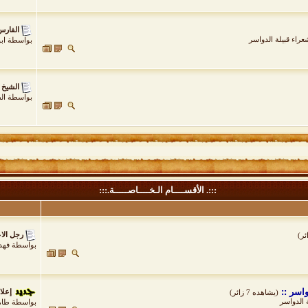
الفارس
راء قبيلة الدواسر
بواسطة
اب
الشيخ 
بواسطة
الظ
:::. الأقســــام الـخــــاصـــــة.:::
رجل الاع
بواسطة
فهد
واسر ::
إعلا
(يشاهده 7 زائر)
 الدواسر
بواسطة
طام