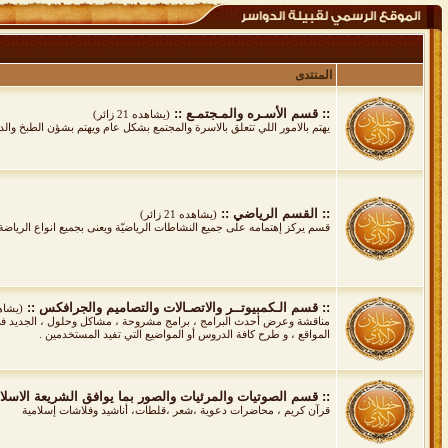
المنتدى
:: قسم الأسـره والمـجتمـع ::
(يشاهده 21 زائر)
يهتم بالامور اللي تتعلق بالاسرة والمجتمع بشكل عام ويهتم بشؤن الطبخ وا
:: القسم الرياضي ::
(يشاهده 21 زائر)
قسم يركز إهتمامه على جميع النشاطات الرياضيّة ويعنى بجميع انواع الرياضة 
:: قسم الـكمبيوتــر والاتصـالات والتصاميم والجرافكس ::
(يشاهده 1
مناقشة وعرض أحدث البرامج ، برامج مشروحة ، مشاكل وحلول ، الجديد في ع
المواقع ، و طرح كافة الدروس أو المواضيع التي تفيد المستخدمين .
:: قسم الصوتيات والمرئيات والصور بما يوافق الشريعة الاسلام
قرآن كريم ، محاضرات دعوية ،شعر ،قلطات، أناشيد وفلاشات إسلامية