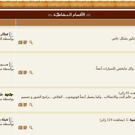
:::. الأقسام الـنـشاطيّـة .:::
فطائر 
لديكور بشكل خاص
بواسطة
ال
مـــــبـ
وكل مايختص بالسيارات أيضاً .
بواسطة
سيف
6 زائر)
طھط±ظ
الم النت والاتصالات . وكما يشمل أيضاً فوتوشوب ، الفلاش ، برامج الصور و تصميم
بواسطة
مؤ
ية ::
شيلة ي
(يشاهده 124 زائر)
بواسطة
سا