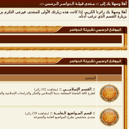
أهلا وسهلا بك إلى ::: مـنتدى قبيلـة الـدواسـر الـرسمي :::.
أهلا وسهلا بك زائرنا الكريم، إذا كانت هذه زيارتك الأولى للمنتدى، فيرجى التكرم بز
بزيارة القسم الذي ترغب أدناه.
المنتدى
:: القسم الإسلامـــي ::
(يشاهده 102 زائر)
لطرح كافة القضايا المتعلقة بديننا الإسلامي والفكر والدراسات الإسلامية وال
:: قسم المـواضيع الـعامــة ::
(يشاهده 239 زائر)
منتدى متخصص بطرح المواضيع العامة والمتنوعة