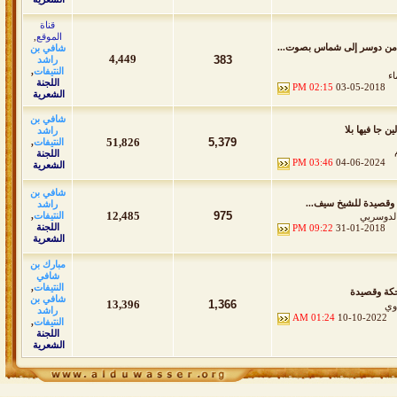
قناة
الموقع
,
من دوسر إلى شماس بصوت...
شافي بن
4,449
383
راشد
النتيفات
,
اء
اللجنة
02:15 PM
03-05-2018
الشعرية
شافي بن
ين جا فيها بلا
راشد
51,826
5,379
النتيفات
,
اللجنة
03:46 PM
04-06-2024
الشعرية
شافي بن
 وقصيدة للشيخ سيف...
راشد
12,485
975
النتيفات
,
الدوسريي
اللجنة
09:22 PM
31-01-2018
الشعرية
مبارك بن
شافي
النتيفات
,
ة وقصيدة
شافي بن
13,396
1,366
اوي
راشد
01:24 AM
10-10-2022
النتيفات
,
اللجنة
الشعرية