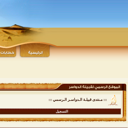
::: مـنتدى قبيلـة الـدواسـر الـرسمي :::
التسجيل