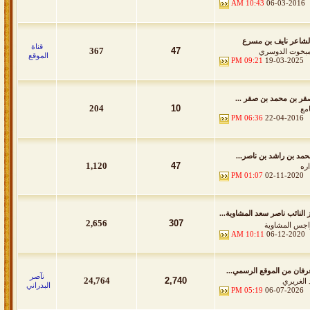
10:43 AM
06-03-2016
لشاعر نايف بن مسرع
قناة
367
47
مبخوت الدوسري
الموقع
09:21 PM
19-03-2025
قر بن محمد بن صقر ...
204
10
امع
06:36 PM
22-04-2016
حمد بن راشد بن ناصر...
1,120
47
اره
01:07 PM
02-11-2020
 النائب ناصر سعد المشاوية...
2,656
307
اجس المشاوية
10:11 AM
06-12-2020
فان من الموقع الرسمي...
نآصر
24,764
2,740
 الغريري
البدراني
05:19 PM
06-07-2026