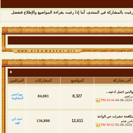
رغبت بالمشاركة في المنتدى، أما إذا رغبت بقراءة المواضيع والإطلاع فتفضل
آخر مشاركة
المواضيع
المشاركات
المراقبين
والدين اجمل ادعيه...
بوراجس
84,081
8,327
براهيم
المشاوية
03:44 PM
04-06-2024
كافحة حشرات حي الواحة
حمد ابن
136,880
12,611
اس هيثم
فهد
08:02 PM
05-06-2026