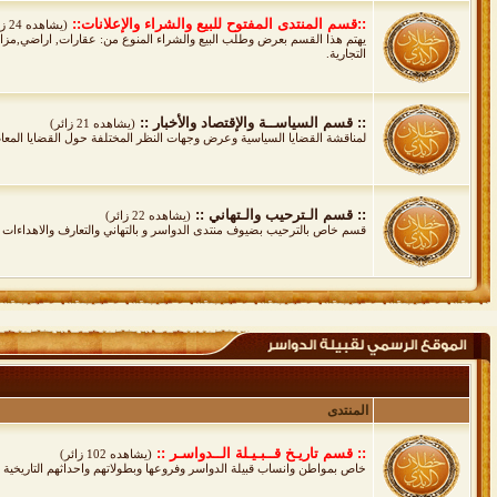
::قسم المنتدى المفتوح للبيع والشراء والإعلانات::
(يشاهده 24 زائر)
يهتم هذا القسم بعرض وطلب البيع والشراء المنوع من: عقارات, اراضي,مزارع
التجارية.
:: قسم السياســة والإقتصاد والأخبار ::
(يشاهده 21 زائر)
لمناقشة القضايا السياسية وعرض وجهات النظر المختلفة حول القضايا المعاصرة 
:: قسم الـترحيب والـتهاني ::
(يشاهده 22 زائر)
قسم خاص بالترحيب بضيوف منتدى الدواسر و بالتهاني والتعارف والاهداءات 
المنتدى
:: قسم تاريـخ قــبـيـلة الــدواسـر ::
(يشاهده 102 زائر)
خاص بمواطن وانساب قبيلة الدواسر وفروعها وبطولاتهم واحداثهم التاريخية